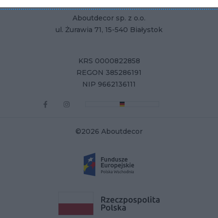
Aboutdecor sp. z o.o.
ul. Żurawia 71, 15-540 Białystok
KRS 0000822858
REGON 385286191
NIP 9662136111
©2026 Aboutdecor