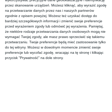
wykorzystywać precyzyjne dane geolokalizacyjne i identyfikację
przez skanowanie urządzeń. Możesz kliknąć, aby wyrazić zgodę
na przetwarzanie danych przez nas i naszych partnerów
Mała łazienka z szarą ścianą i dużym lustrem.
zgodnie z opisem powyżej. Możesz też uzyskać dostęp do
bardziej szczegółowych informacji i zmienić swoje preferencje
AUTOR: Redakcja AboutDecor
przed wyrażeniem zgody lub odmówić jej wyrażenia.
Pamiętaj,
że niektóre rodzaje przetwarzania danych osobowych mogą nie
DODAJ DO ULUBIONYCH
wymagać Twojej zgody, ale masz prawo sprzeciwić się takiemu
przetwarzaniu. Twoje preferencje będą mieć zastosowanie tylko
UDOSTĘPNIJ
do tej witryny. Możesz w dowolnym momencie zmienić swoje
preferencje lub wycofać zgodę, wracając na tę stronę i klikając
przycisk "Prywatność" na dole strony.
Komentarze
ZADAJ PYTANIE
Inne inspiracje