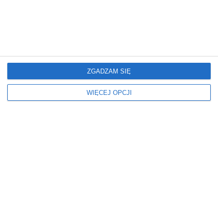
Wymiary
Rodzaj łazienki
MAŁY
W MIESZKANIU
Odcień płytek
Kolor płytek
SZARE
BETONOWY
Wanna materiał
Wanna typ
ZGADZAM SIĘ
AKRYLOWA
PROSTOKĄTNA
WIĘCEJ OPCJI
Kształt lustra
Umywalka kształt
PROSTOKĄT
PROSTOKĄTNA
Wyposażenie łazienki
Umywalka rodzaj
Z WANNĄ
NABLATOWA
Z LUSTREM
Z GRZEJNIKIEM ŁAZIENKOWYM
Styl
Oświetlenie
NOWOCZESNY
LED
Kolor podłogi