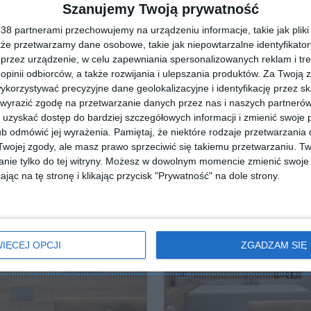
Szanujemy Twoją prywatność
ZADAJ PYTANIE
8 partnerami przechowujemy na urządzeniu informacje, takie jak pliki 
kże przetwarzamy dane osobowe, takie jak niepowtarzalne identyfikato
przez urządzenie, w celu zapewniania spersonalizowanych reklam i tre
 opinii odbiorców, a także rozwijania i ulepszania produktów.
Za Twoją z
orzystywać precyzyjne dane geolokalizacyjne i identyfikację przez s
 wyrazić zgodę na przetwarzanie danych przez nas i naszych partneró
uzyskać dostęp do bardziej szczegółowych informacji i zmienić swoje 
b odmówić jej wyrażenia.
Pamiętaj, że niektóre rodzaje przetwarzani
ojej zgody, ale masz prawo sprzeciwić się takiemu przetwarzaniu. Tw
nie tylko do tej witryny. Możesz w dowolnym momencie zmienić swoje 
jąc na tę stronę i klikając przycisk "Prywatność" na dole strony.
IĘCEJ OPCJI
ZGADZAM SIĘ