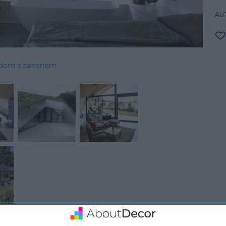
AU
dom z basenem