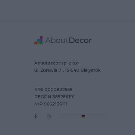
Stopka
Adres
Dane Firmy
Aboutdecor sp. z o.o.
ul. Żurawia 71, 15-540 Białystok
KRS 0000822858
REGON 385286191
NIP 9662136111