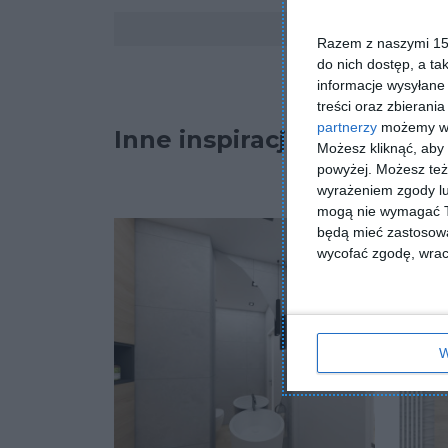
Komentarze
Razem z naszymi 153
do nich dostęp, a ta
informacje wysyłane 
treści oraz zbierania
partnerzy
możemy wyk
Inne inspiracje
Możesz kliknąć, aby
powyżej. Możesz też 
wyrażeniem zgody lu
mogą nie wymagać Tw
będą mieć zastosowa
wycofać zgodę, wraca
W