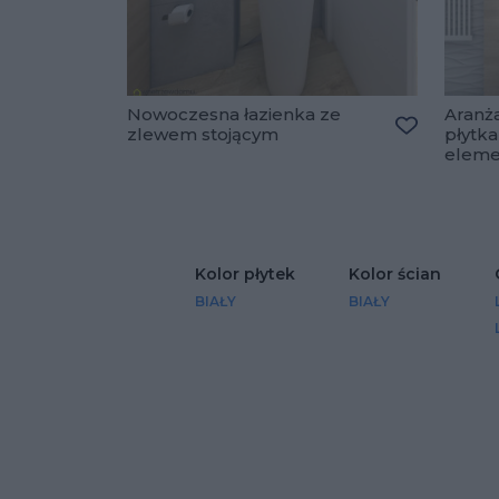
Nowoczesna łazienka ze
Aranża
zlewem stojącym
płytka
Dodaj do u
eleme
Kolor płytek
Kolor ścian
BIAŁY
BIAŁY