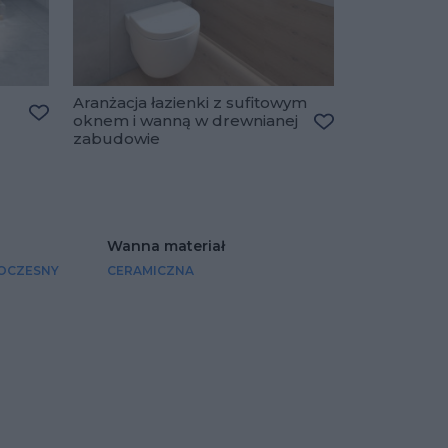
Aranżacja łazienki z sufitowym
oknem i wanną w drewnianej
Dodaj do ulubionych
zabudowie
Dodaj do ulubio
Wanna materiał
OCZESNY
CERAMICZNA