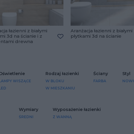
cja łazienni z białymi
Aranżacja łazienni z białymi
mi 3d na ścianie i z
płytkami 3d na ścianie
lubionych
ntami drewna
Dodaj do ulubionych
Oświetlenie
Rodzaj łazienki
Ściany
Styl
LAMPY WISZĄCE
W BLOKU
FARBA
NOW
LED
W MIESZKANIU
Wymiary
Wyposażenie łazienki
ŚREDNI
Z WANNĄ