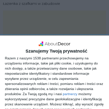
Łazienka z szafkami w zabudowie
Szanujemy Twoją prywatność
Razem z naszymi 1538 partnerami przechowujemy na
urządzeniu informacje, takie jak pliki cookie, i uzyskujemy do
nich dostęp, a także przetwarzamy dane osobowe, takie jak
niepowtarzalne identyfikatory i standardowe informacje
wysyłane przez urządzenie, w celu zapewniania
spersonalizowanych reklam i treści, pomiaru reklam i treści oraz
PROJEKT
zbierania opinii odbiorców, a także rozwijania i ulepszania
Nowoczesny dom z
produktów.
Za Twoją zgodą my i nasi
partnerzy
możemy
basenem
wykorzystywać precyzyjne dane geolokalizacyjne i identyfikację
przez skanowanie urządzeń. Możesz kliknąć, aby wyrazić zgodę