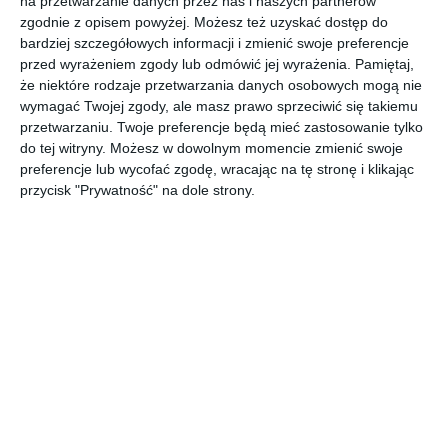
na przetwarzanie danych przez nas i naszych partnerów
zgodnie z opisem powyżej. Możesz też uzyskać dostęp do
Aranżacja nowoczesnego domu z basenem.
bardziej szczegółowych informacji i zmienić swoje preferencje
POKAŻ WIĘCEJ
przed wyrażeniem zgody lub odmówić jej wyrażenia.
Pamiętaj,
że niektóre rodzaje przetwarzania danych osobowych mogą nie
AUTOR:
JUNG POLSKA
wymagać Twojej zgody, ale masz prawo sprzeciwić się takiemu
przetwarzaniu. Twoje preferencje będą mieć zastosowanie tylko
Kategoria projektu
do tej witryny. Możesz w dowolnym momencie zmienić swoje
Dom
preferencje lub wycofać zgodę, wracając na tę stronę i klikając
przycisk "Prywatność" na dole strony.
UDOSTĘPNIJ
DODAJ DO ULUBIONYCH
Pozostałe zdjęcia w projekcie:
Nowoczesny dom z
basenem