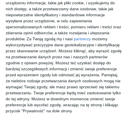
urządzeniu informacje, takie jak pliki cookie, i uzyskujemy do
Łazienka z marmurem na podłodze i ścianie oraz z oknem.
nich dostęp, a także przetwarzamy dane osobowe, takie jak
AUTOR:
JUNG POLSKA
niepowtarzalne identyfikatory i standardowe informacje
wysyłane przez urządzenie, w celu zapewniania
DODAJ DO ULUBIONYCH
spersonalizowanych reklam i treści, pomiaru reklam i treści oraz
zbierania opinii odbiorców, a także rozwijania i ulepszania
UDOSTĘPNIJ
produktów.
Za Twoją zgodą my i nasi
partnerzy
możemy
wykorzystywać precyzyjne dane geolokalizacyjne i identyfikację
Pozostałe zdjęcia w projekcie:
Duży dom w stylu
przez skanowanie urządzeń. Możesz kliknąć, aby wyrazić zgodę
nowoczesnym z wykorzystaniem technologii firmy JUNG
na przetwarzanie danych przez nas i naszych partnerów
zgodnie z opisem powyżej. Możesz też uzyskać dostęp do
bardziej szczegółowych informacji i zmienić swoje preferencje
przed wyrażeniem zgody lub odmówić jej wyrażenia.
Pamiętaj,
że niektóre rodzaje przetwarzania danych osobowych mogą nie
wymagać Twojej zgody, ale masz prawo sprzeciwić się takiemu
przetwarzaniu. Twoje preferencje będą mieć zastosowanie tylko
do tej witryny. Możesz w dowolnym momencie zmienić swoje
preferencje lub wycofać zgodę, wracając na tę stronę i klikając
przycisk "Prywatność" na dole strony.