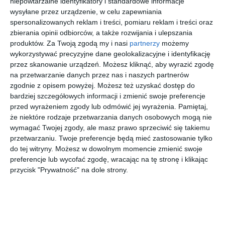
niepowtarzalne identyfikatory i standardowe informacje
wysyłane przez urządzenie, w celu zapewniania
spersonalizowanych reklam i treści, pomiaru reklam i treści oraz
zbierania opinii odbiorców, a także rozwijania i ulepszania
produktów.
Za Twoją zgodą my i nasi
partnerzy
możemy
wykorzystywać precyzyjne dane geolokalizacyjne i identyfikację
przez skanowanie urządzeń. Możesz kliknąć, aby wyrazić zgodę
na przetwarzanie danych przez nas i naszych partnerów
zgodnie z opisem powyżej. Możesz też uzyskać dostęp do
bardziej szczegółowych informacji i zmienić swoje preferencje
przed wyrażeniem zgody lub odmówić jej wyrażenia.
Pamiętaj,
że niektóre rodzaje przetwarzania danych osobowych mogą nie
wymagać Twojej zgody, ale masz prawo sprzeciwić się takiemu
INSPIRACJA
Łazienka w szarym
przetwarzaniu. Twoje preferencje będą mieć zastosowanie tylko
do tej witryny. Możesz w dowolnym momencie zmienić swoje
marmurze z klasycznym
preferencje lub wycofać zgodę, wracając na tę stronę i klikając
włącznikiem ze
przycisk "Prywatność" na dole strony.
szczotkowanej miedzi
firmy JUNG