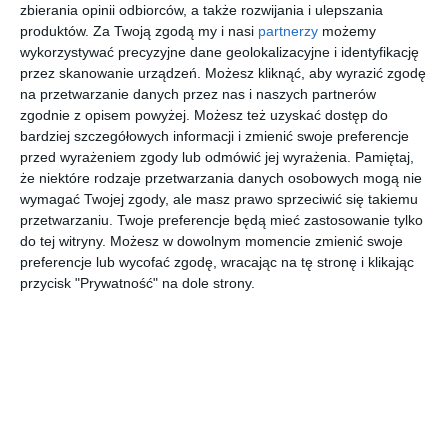
zbierania opinii odbiorców, a także rozwijania i ulepszania
produktów.
Za Twoją zgodą my i nasi
partnerzy
możemy
wykorzystywać precyzyjne dane geolokalizacyjne i identyfikację
przez skanowanie urządzeń. Możesz kliknąć, aby wyrazić zgodę
na przetwarzanie danych przez nas i naszych partnerów
zgodnie z opisem powyżej. Możesz też uzyskać dostęp do
bardziej szczegółowych informacji i zmienić swoje preferencje
przed wyrażeniem zgody lub odmówić jej wyrażenia.
Pamiętaj,
że niektóre rodzaje przetwarzania danych osobowych mogą nie
wymagać Twojej zgody, ale masz prawo sprzeciwić się takiemu
przetwarzaniu. Twoje preferencje będą mieć zastosowanie tylko
INSPIRACJA
do tej witryny. Możesz w dowolnym momencie zmienić swoje
Łazienka na poddaszu z
preferencje lub wycofać zgodę, wracając na tę stronę i klikając
przycisk "Prywatność" na dole strony.
wanną prostokątną,
akrylową w zabudowie
Aranżacja łazienki na poddaszu z wanną prostokątną,
akrylową w zabudowie.