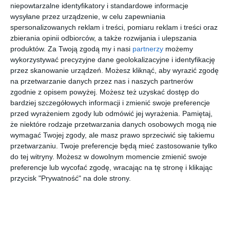
Aranżacja kuchni z jadalnią w pastelowych barwach.
niepowtarzalne identyfikatory i standardowe informacje
wysyłane przez urządzenie, w celu zapewniania
AUTOR:
JN Studio Joanna Nawrocka
spersonalizowanych reklam i treści, pomiaru reklam i treści oraz
zbierania opinii odbiorców, a także rozwijania i ulepszania
DODAJ DO ULUBIONYCH
produktów.
Za Twoją zgodą my i nasi
partnerzy
możemy
wykorzystywać precyzyjne dane geolokalizacyjne i identyfikację
UDOSTĘPNIJ
przez skanowanie urządzeń. Możesz kliknąć, aby wyrazić zgodę
na przetwarzanie danych przez nas i naszych partnerów
Pozostałe zdjęcia w projekcie:
Apartament dwu -
zgodnie z opisem powyżej. Możesz też uzyskać dostęp do
poziomowy
bardziej szczegółowych informacji i zmienić swoje preferencje
przed wyrażeniem zgody lub odmówić jej wyrażenia.
Pamiętaj,
że niektóre rodzaje przetwarzania danych osobowych mogą nie
wymagać Twojej zgody, ale masz prawo sprzeciwić się takiemu
przetwarzaniu. Twoje preferencje będą mieć zastosowanie tylko
do tej witryny. Możesz w dowolnym momencie zmienić swoje
preferencje lub wycofać zgodę, wracając na tę stronę i klikając
przycisk "Prywatność" na dole strony.