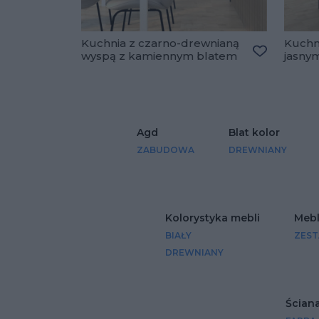
Kuchnia z czarno-drewnianą
Kuchni
wyspą z kamiennym blatem
jasny
Dodaj do u
Agd
Blat kolor
ZABUDOWA
DREWNIANY
Kolorystyka mebli
Mebl
BIAŁY
ZEST
DREWNIANY
Ścian