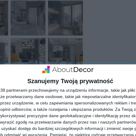
Szanujemy Twoją prywatność
8 partnerami przechowujemy na urządzeniu informacje, takie jak pliki 
kże przetwarzamy dane osobowe, takie jak niepowtarzalne identyfikato
przez urządzenie, w celu zapewniania spersonalizowanych reklam i tre
 opinii odbiorców, a także rozwijania i ulepszania produktów.
Za Twoją z
orzystywać precyzyjne dane geolokalizacyjne i identyfikację przez s
 wyrazić zgodę na przetwarzanie danych przez nas i naszych partneró
uzyskać dostęp do bardziej szczegółowych informacji i zmienić swoje 
ZADAJ PYTANIE
b odmówić jej wyrażenia.
Pamiętaj, że niektóre rodzaje przetwarzani