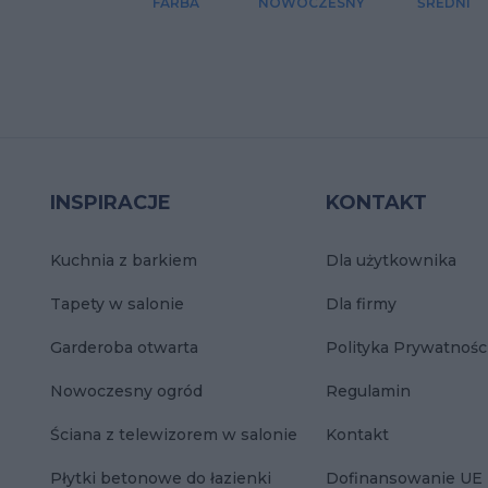
FARBA
NOWOCZESNY
ŚREDNI
INSPIRACJE
KONTAKT
Kuchnia z barkiem
Dla użytkownika
Tapety w salonie
Dla firmy
Garderoba otwarta
Polityka Prywatnośc
Nowoczesny ogród
Regulamin
Ściana z telewizorem w salonie
Kontakt
Płytki betonowe do łazienki
Dofinansowanie UE