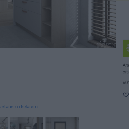
Ar
ora
AU
 betonem i kolorem