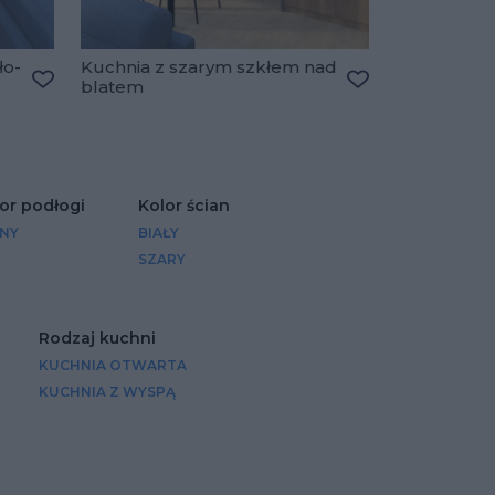
ło-
Kuchnia z szarym szkłem nad
blatem
Dodaj do ulubionych
Dodaj do ulubio
or podłogi
Kolor ścian
SNY
BIAŁY
SZARY
Rodzaj kuchni
KUCHNIA OTWARTA
KUCHNIA Z WYSPĄ