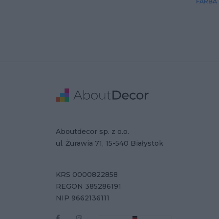
FARBA
Stopka
Adres
Dane Firmy
Aboutdecor sp. z o.o.
ul. Żurawia 71, 15-540 Białystok
KRS 0000822858
REGON 385286191
NIP 9662136111