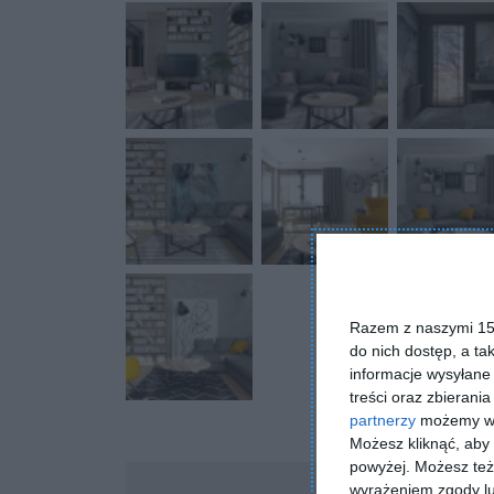
Razem z naszymi 153
do nich dostęp, a ta
informacje wysyłane 
treści oraz zbierania
partnerzy
możemy wyk
Możesz kliknąć, aby
powyżej. Możesz też 
Komentarze
wyrażeniem zgody lu