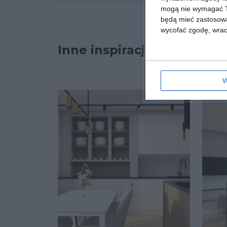
mogą nie wymagać Tw
będą mieć zastosowa
wycofać zgodę, wraca
Inne inspiracje
W