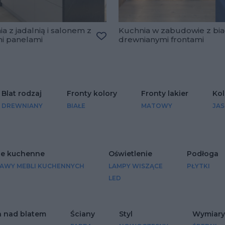
a z jadalnią i salonem z
Kuchnia w zabudowie z bia
mi panelami
drewnianymi frontami
lubionych
Dodaj do ulubionych
Blat rodzaj
Fronty kolory
Fronty lakier
Kol
DREWNIANY
BIAŁE
MATOWY
JA
e kuchenne
Oświetlenie
Podłoga
AWY MEBLI KUCHENNYCH
LAMPY WISZĄCE
PŁYTKI
LED
a nad blatem
Ściany
Styl
Wymiary