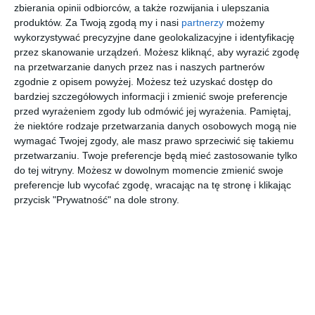
zbierania opinii odbiorców, a także rozwijania i ulepszania
Aranżacja kuchni w zabudowie z białymi frontami oraz
produktów.
Za Twoją zgodą my i nasi
partnerzy
możemy
betonowym sufitem.
wykorzystywać precyzyjne dane geolokalizacyjne i identyfikację
przez skanowanie urządzeń. Możesz kliknąć, aby wyrazić zgodę
AUTOR:
ZIELONE studio projektowe
na przetwarzanie danych przez nas i naszych partnerów
zgodnie z opisem powyżej. Możesz też uzyskać dostęp do
DODAJ DO ULUBIONYCH
bardziej szczegółowych informacji i zmienić swoje preferencje
przed wyrażeniem zgody lub odmówić jej wyrażenia.
Pamiętaj,
UDOSTĘPNIJ
że niektóre rodzaje przetwarzania danych osobowych mogą nie
wymagać Twojej zgody, ale masz prawo sprzeciwić się takiemu
Pozostałe zdjęcia w projekcie:
Nietypowe biuro
przetwarzaniu. Twoje preferencje będą mieć zastosowanie tylko
rachunkowe
do tej witryny. Możesz w dowolnym momencie zmienić swoje
preferencje lub wycofać zgodę, wracając na tę stronę i klikając
przycisk "Prywatność" na dole strony.