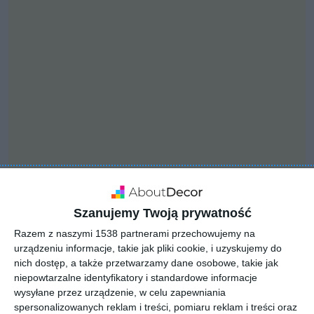
Szanujemy Twoją prywatność
INSPIRACJA
Kuchnia w zabudowie z
Razem z naszymi 1538 partnerami przechowujemy na
urządzeniu informacje, takie jak pliki cookie, i uzyskujemy do
białymi frontami oraz
nich dostęp, a także przetwarzamy dane osobowe, takie jak
betonowym sufitem
niepowtarzalne identyfikatory i standardowe informacje
wysyłane przez urządzenie, w celu zapewniania
spersonalizowanych reklam i treści, pomiaru reklam i treści oraz