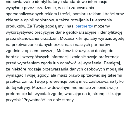
niepowtarzalne identyfikatory i standardowe informacje
architektonicznym nad
wysyłane przez urządzenie, w celu zapewniania
spersonalizowanych reklam i treści, pomiaru reklam i treści oraz
drewnianym blatem
zbierania opinii odbiorców, a także rozwijania i ulepszania
połączona z jadalnią
produktów.
Za Twoją zgodą my i nasi
partnerzy
możemy
wykorzystywać precyzyjne dane geolokalizacyjne i identyfikację
przez skanowanie urządzeń. Możesz kliknąć, aby wyrazić zgodę
na przetwarzanie danych przez nas i naszych partnerów
Aranżacja kuchni w zabudowie z betonem
zgodnie z opisem powyżej. Możesz też uzyskać dostęp do
architektonicznym nad drewnianym blatem połączona z
bardziej szczegółowych informacji i zmienić swoje preferencje
jadalnią.
przed wyrażeniem zgody lub odmówić jej wyrażenia.
Pamiętaj,
że niektóre rodzaje przetwarzania danych osobowych mogą nie
AUTOR:
ZAPROJEKTOWANA
wymagać Twojej zgody, ale masz prawo sprzeciwić się takiemu
przetwarzaniu. Twoje preferencje będą mieć zastosowanie tylko
DODAJ DO ULUBIONYCH
do tej witryny. Możesz w dowolnym momencie zmienić swoje
preferencje lub wycofać zgodę, wracając na tę stronę i klikając
UDOSTĘPNIJ
przycisk "Prywatność" na dole strony.
Pozostałe zdjęcia w projekcie:
Apartament
Siedmiogrodzka, Warszawa