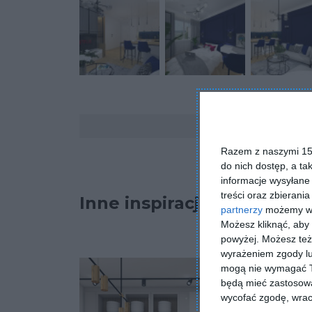
Komentarze
Razem z naszymi 153
do nich dostęp, a ta
informacje wysyłane 
treści oraz zbierania
Inne inspiracje
partnerzy
możemy wyk
Możesz kliknąć, aby
powyżej. Możesz też 
wyrażeniem zgody lu
mogą nie wymagać Tw
będą mieć zastosowa
wycofać zgodę, wraca