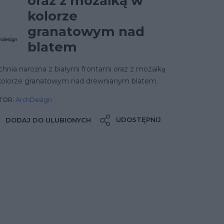
oraz z mozaiką w
kolorze
granatowym nad
blatem
hnia narożna z białymi frontami oraz z mozaiką
kolorze granatowym nad drewnianym blatem.
TOR:
ArchDesign
UDOSTĘPNIJ
DODAJ DO ULUBIONYCH