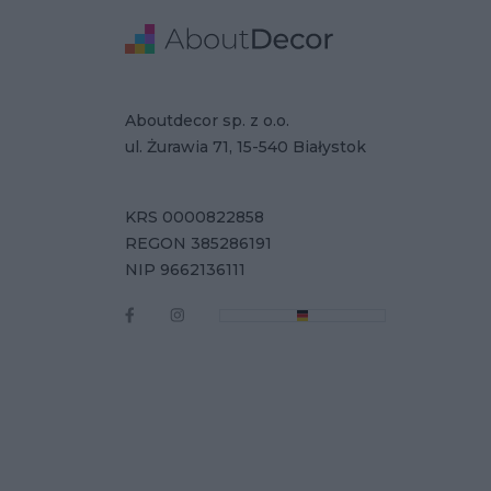
Stopka
Adres
Dane Firmy
Aboutdecor sp. z o.o.
ul. Żurawia 71, 15-540 Białystok
KRS 0000822858
REGON 385286191
NIP 9662136111