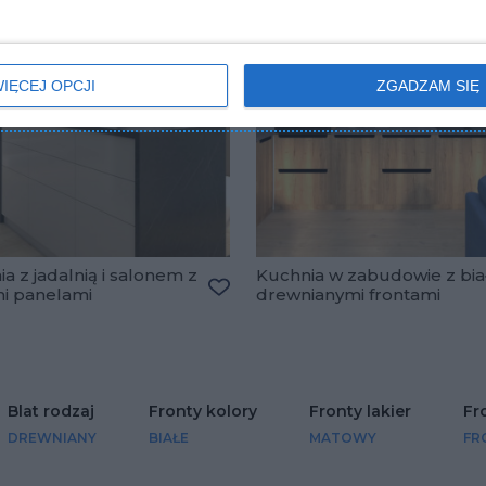
IĘCEJ OPCJI
ZGADZAM SIĘ
a z jadalnią i salonem z
Kuchnia w zabudowie z bia
mi panelami
drewnianymi frontami
lubionych
Dodaj do ulubionych
Blat rodzaj
Fronty kolory
Fronty lakier
Fr
DREWNIANY
BIAŁE
MATOWY
FR