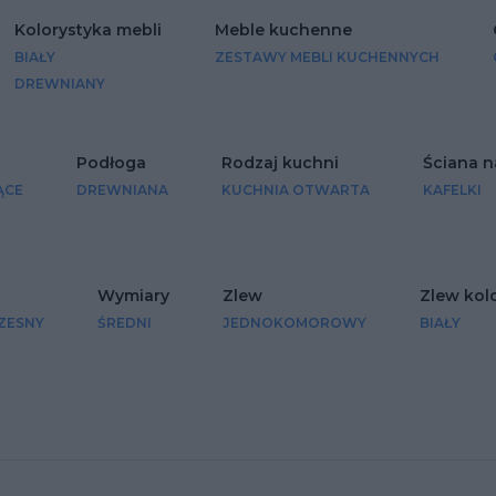
Kolorystyka mebli
Meble kuchenne
BIAŁY
ZESTAWY MEBLI KUCHENNYCH
DREWNIANY
Podłoga
Rodzaj kuchni
Ściana n
ĄCE
DREWNIANA
KUCHNIA OTWARTA
KAFELKI
Wymiary
Zlew
Zlew kol
ZESNY
ŚREDNI
JEDNOKOMOROWY
BIAŁY