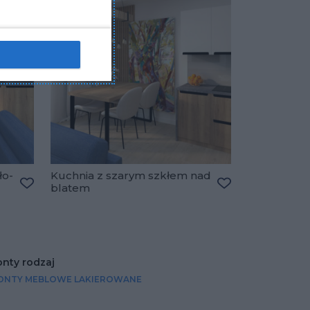
ło-
Kuchnia z szarym szkłem nad
blatem
Dodaj do ulubionych
Dodaj do ulubio
onty rodzaj
ONTY MEBLOWE LAKIEROWANE