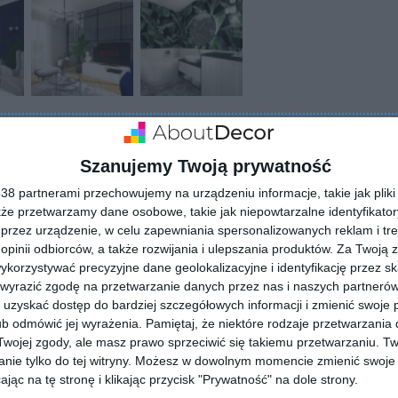
ZADAJ PYTANIE
Szanujemy Twoją prywatność
8 partnerami przechowujemy na urządzeniu informacje, takie jak pliki 
kże przetwarzamy dane osobowe, takie jak niepowtarzalne identyfikato
przez urządzenie, w celu zapewniania spersonalizowanych reklam i tre
 opinii odbiorców, a także rozwijania i ulepszania produktów.
Za Twoją z
orzystywać precyzyjne dane geolokalizacyjne i identyfikację przez s
 wyrazić zgodę na przetwarzanie danych przez nas i naszych partneró
uzyskać dostęp do bardziej szczegółowych informacji i zmienić swoje 
b odmówić jej wyrażenia.
Pamiętaj, że niektóre rodzaje przetwarzani
ojej zgody, ale masz prawo sprzeciwić się takiemu przetwarzaniu. Tw
nie tylko do tej witryny. Możesz w dowolnym momencie zmienić swoje 
jąc na tę stronę i klikając przycisk "Prywatność" na dole strony.