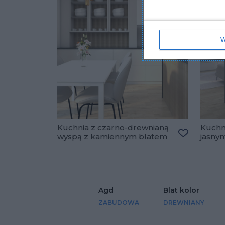
W
Kuchnia z czarno-drewnianą
Kuchni
wyspą z kamiennym blatem
jasny
Dodaj do u
Agd
Blat kolor
ZABUDOWA
DREWNIANY