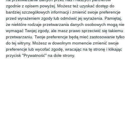
AUTOR:
PORTA
zgodnie z opisem powyżej. Możesz też uzyskać dostęp do
bardziej szczegółowych informacji i zmienić swoje preferencje
DODAJ DO ULUBIONYCH
przed wyrażeniem zgody lub odmówić jej wyrażenia.
Pamiętaj,
że niektóre rodzaje przetwarzania danych osobowych mogą nie
UDOSTĘPNIJ
wymagać Twojej zgody, ale masz prawo sprzeciwić się takiemu
przetwarzaniu. Twoje preferencje będą mieć zastosowanie tylko
do tej witryny. Możesz w dowolnym momencie zmienić swoje
Komentarze
ZADAJ PYTANIE
preferencje lub wycofać zgodę, wracając na tę stronę i klikając
przycisk "Prywatność" na dole strony.
Inne inspiracje