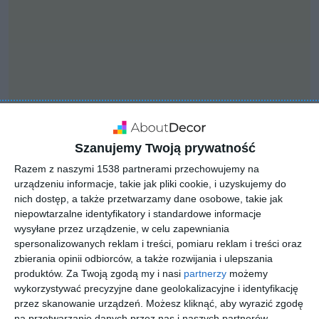
Szanujemy Twoją prywatność
Razem z naszymi 1538 partnerami przechowujemy na
urządzeniu informacje, takie jak pliki cookie, i uzyskujemy do
nich dostęp, a także przetwarzamy dane osobowe, takie jak
niepowtarzalne identyfikatory i standardowe informacje
INSPIRACJA
wysyłane przez urządzenie, w celu zapewniania
Klasyczny salon
spersonalizowanych reklam i treści, pomiaru reklam i treści oraz
zbierania opinii odbiorców, a także rozwijania i ulepszania
produktów.
Za Twoją zgodą my i nasi
partnerzy
możemy
wykorzystywać precyzyjne dane geolokalizacyjne i identyfikację
Klasyczny salon z biblioteczką i drewnianymi drzwiami
przez skanowanie urządzeń. Możesz kliknąć, aby wyrazić zgodę
na przetwarzanie danych przez nas i naszych partnerów