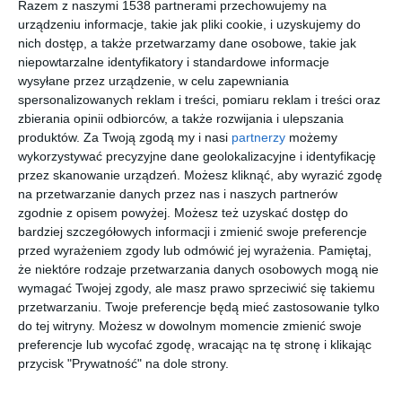
Razem z naszymi 1538 partnerami przechowujemy na
urządzeniu informacje, takie jak pliki cookie, i uzyskujemy do
nich dostęp, a także przetwarzamy dane osobowe, takie jak
niepowtarzalne identyfikatory i standardowe informacje
wysyłane przez urządzenie, w celu zapewniania
spersonalizowanych reklam i treści, pomiaru reklam i treści oraz
zbierania opinii odbiorców, a także rozwijania i ulepszania
produktów.
Za Twoją zgodą my i nasi
partnerzy
możemy
wykorzystywać precyzyjne dane geolokalizacyjne i identyfikację
przez skanowanie urządzeń. Możesz kliknąć, aby wyrazić zgodę
na przetwarzanie danych przez nas i naszych partnerów
INSPIRACJA
zgodnie z opisem powyżej. Możesz też uzyskać dostęp do
Jadalnia ze współczesną
bardziej szczegółowych informacji i zmienić swoje preferencje
przed wyrażeniem zgody lub odmówić jej wyrażenia.
Pamiętaj,
fototapetą na ścianie
że niektóre rodzaje przetwarzania danych osobowych mogą nie
wymagać Twojej zgody, ale masz prawo sprzeciwić się takiemu
przetwarzaniu. Twoje preferencje będą mieć zastosowanie tylko
do tej witryny. Możesz w dowolnym momencie zmienić swoje
Aranżacja jadalni ze współczesną fototapetą na ścianie.
preferencje lub wycofać zgodę, wracając na tę stronę i klikając
AUTOR:
ZIELONE studio projektowe
przycisk "Prywatność" na dole strony.
DODAJ DO ULUBIONYCH