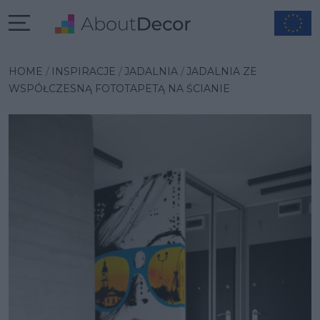
Wybrana inspiracja
HOME
INSPIRACJE
JADALNIA
JADALNIA ZE
WSPÓŁCZESNĄ FOTOTAPETĄ NA ŚCIANIE