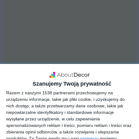
Szanujemy Twoją prywatność
INSPIRACJA
Razem z naszymi 1538 partnerami przechowujemy na
Jadalnia z widokiem na
urządzeniu informacje, takie jak pliki cookie, i uzyskujemy do
kuchnię
nich dostęp, a także przetwarzamy dane osobowe, takie jak
niepowtarzalne identyfikatory i standardowe informacje
wysyłane przez urządzenie, w celu zapewniania
spersonalizowanych reklam i treści, pomiaru reklam i treści oraz
Aranżacja jadalni z widokiem na kuchnię.
zbierania opinii odbiorców, a także rozwijania i ulepszania
produktów.
Za Twoją zgodą my i nasi
partnerzy
możemy