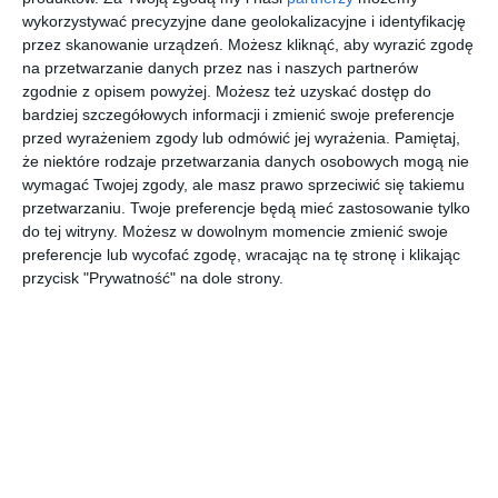
AUTOR:
Studio Dwa Kolory
wykorzystywać precyzyjne dane geolokalizacyjne i identyfikację
przez skanowanie urządzeń. Możesz kliknąć, aby wyrazić zgodę
DODAJ DO ULUBIONYCH
na przetwarzanie danych przez nas i naszych partnerów
zgodnie z opisem powyżej. Możesz też uzyskać dostęp do
UDOSTĘPNIJ
bardziej szczegółowych informacji i zmienić swoje preferencje
przed wyrażeniem zgody lub odmówić jej wyrażenia.
Pamiętaj,
Pozostałe zdjęcia w projekcie:
Nowoczesny projekt
że niektóre rodzaje przetwarzania danych osobowych mogą nie
mieszkania w żywych kolorach
wymagać Twojej zgody, ale masz prawo sprzeciwić się takiemu
przetwarzaniu. Twoje preferencje będą mieć zastosowanie tylko
do tej witryny. Możesz w dowolnym momencie zmienić swoje
preferencje lub wycofać zgodę, wracając na tę stronę i klikając
przycisk "Prywatność" na dole strony.