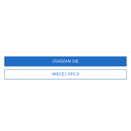
Agd
Blat kolor
ZABUDOWA
DREWNIANY
Blat rodzaj
Fronty kolory
DREWNIANY
BIAŁE
DREWNIANY
Fronty lakier
Fronty rodzaj
MATOWY
FRONTY MEBLOWE
ZGADZAM SIĘ
LAKIEROWANE
WIĘCEJ OPCJI
Kolor podłogi
Kolor ścian
JASNY
BIAŁY
Kolorystyka mebli
Meble kuchenne
BIAŁY
ZESTAWY MEBLI KUCHENNYCH
BRĄZOWY
Oświetlenie
Podłoga
LAMPY WISZĄCE
PANELE