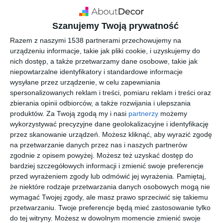
poczekalnia z
kamieniem na
drewnem na ścianie
podłodze
Dodaj do ulubionych
Doda
Szanujemy Twoją prywatność
Razem z naszymi 1538 partnerami przechowujemy na
urządzeniu informacje, takie jak pliki cookie, i uzyskujemy do
nich dostęp, a także przetwarzamy dane osobowe, takie jak
niepowtarzalne identyfikatory i standardowe informacje
wysyłane przez urządzenie, w celu zapewniania
spersonalizowanych reklam i treści, pomiaru reklam i treści oraz
zbierania opinii odbiorców, a także rozwijania i ulepszania
produktów.
Za Twoją zgodą my i nasi
partnerzy
możemy
wykorzystywać precyzyjne dane geolokalizacyjne i identyfikację
przez skanowanie urządzeń. Możesz kliknąć, aby wyrazić zgodę
na przetwarzanie danych przez nas i naszych partnerów
Poczekalnia z
Salon fryzjerski
granatowymi
zgodnie z opisem powyżej. Możesz też uzyskać dostęp do
Doda
fotelami
bardziej szczegółowych informacji i zmienić swoje preferencje
Dodaj do ulubionych
przed wyrażeniem zgody lub odmówić jej wyrażenia.
Pamiętaj,
że niektóre rodzaje przetwarzania danych osobowych mogą nie
wymagać Twojej zgody, ale masz prawo sprzeciwić się takiemu
przetwarzaniu. Twoje preferencje będą mieć zastosowanie tylko
do tej witryny. Możesz w dowolnym momencie zmienić swoje