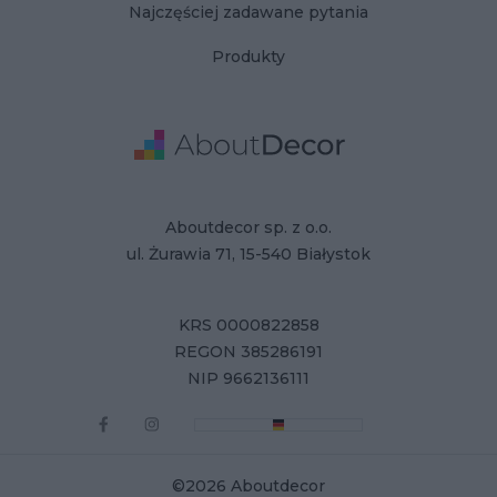
Najczęściej zadawane pytania
Produkty
Adres
Dane Firmy
Aboutdecor sp. z o.o.
ul. Żurawia 71, 15-540 Białystok
KRS 0000822858
REGON 385286191
NIP 9662136111
©2026 Aboutdecor