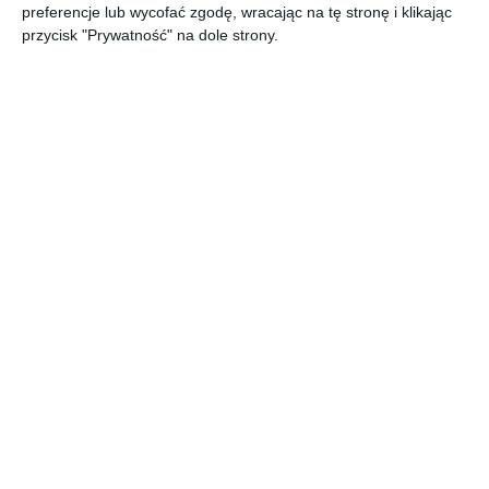
preferencje lub wycofać zgodę, wracając na tę stronę i klikając
przycisk "Prywatność" na dole strony.
Poczekalnia z
Projekt salonu z
drewnem na ścianie
cegłą na ścianie
Doda
oraz kamieniem na
Dodaj do ulubionych
podłodze