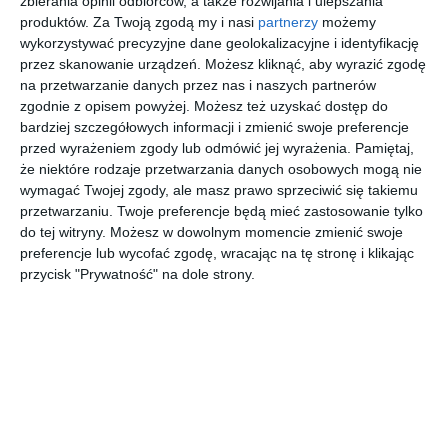
zbierania opinii odbiorców, a także rozwijania i ulepszania
produktów.
Za Twoją zgodą my i nasi
partnerzy
możemy
wykorzystywać precyzyjne dane geolokalizacyjne i identyfikację
Unikatowe, autorskie struktury, zaczerpnięte ze świata mody
przez skanowanie urządzeń. Możesz kliknąć, aby wyrazić zgodę
w łazience w stylu glamour, to wynik współpracy Ceramiki
na przetwarzanie danych przez nas i naszych partnerów
zgodnie z opisem powyżej. Możesz też uzyskać dostęp do
Paradyż i niezwykłej projektantki Gosi Baczyńskiej.
bardziej szczegółowych informacji i zmienić swoje preferencje
AUTOR:
Ceramika Paradyż Sp. z o.o.
przed wyrażeniem zgody lub odmówić jej wyrażenia.
Pamiętaj,
że niektóre rodzaje przetwarzania danych osobowych mogą nie
DODAJ DO ULUBIONYCH
wymagać Twojej zgody, ale masz prawo sprzeciwić się takiemu
przetwarzaniu. Twoje preferencje będą mieć zastosowanie tylko
UDOSTĘPNIJ
do tej witryny. Możesz w dowolnym momencie zmienić swoje
preferencje lub wycofać zgodę, wracając na tę stronę i klikając
Pozostałe zdjęcia w projekcie:
Ekstrawagancka łazienka
przycisk "Prywatność" na dole strony.
w stylu glamour z kolekcji Paradyz My Way by Gosia
Baczyńska