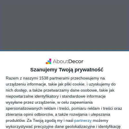
Szanujemy Twoją prywatność
Razem z naszymi 1538 partnerami przechowujemy na
urządzeniu informacje, takie jak pliki cookie, i uzyskujemy do
nich dostęp, a także przetwarzamy dane osobowe, takie jak
INSPIRACJA
niepowtarzalne identyfikatory i standardowe informacje
Duży pokój dziecięcy w
wysyłane przez urządzenie, w celu zapewniania
pomarańczy i szarości
spersonalizowanych reklam i treści, pomiaru reklam i treści oraz
zbierania opinii odbiorców, a także rozwijania i ulepszania
produktów.
Za Twoją zgodą my i nasi
partnerzy
możemy
wykorzystywać precyzyjne dane geolokalizacyjne i identyfikację