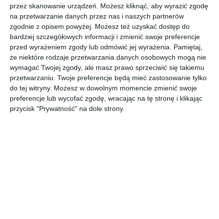
Duży pokój dziecięcy w pomarańczy i szarości z łóżkiem z
przez skanowanie urządzeń. Możesz kliknąć, aby wyrazić zgodę
na przetwarzanie danych przez nas i naszych partnerów
baldachimem oraz z namiotem tipi.
zgodnie z opisem powyżej. Możesz też uzyskać dostęp do
AUTOR:
Magnat Magia Szlachetnych Barw
bardziej szczegółowych informacji i zmienić swoje preferencje
przed wyrażeniem zgody lub odmówić jej wyrażenia.
Pamiętaj,
DODAJ DO ULUBIONYCH
że niektóre rodzaje przetwarzania danych osobowych mogą nie
wymagać Twojej zgody, ale masz prawo sprzeciwić się takiemu
UDOSTĘPNIJ
przetwarzaniu. Twoje preferencje będą mieć zastosowanie tylko
do tej witryny. Możesz w dowolnym momencie zmienić swoje
preferencje lub wycofać zgodę, wracając na tę stronę i klikając
przycisk "Prywatność" na dole strony.
Komentarze
ZADAJ PYTANIE
Inne inspiracje