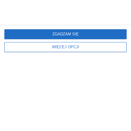
Oświetlenie
Podłoga
PODŁOGOWE
PANELE
Ściany
Styl
OBRAZ
NOWOCZESNY
ZGADZAM SIĘ
SKANDYNAWSKI
WIĘCEJ OPCJI
Wiek dziecka
Wymiary
POKÓJ DLA 10 LATKA
ŚREDNI
POKÓJ DLA 11 LATKA
POKÓJ DLA 12 LATKA
Wyposażenie pokoju
dziecięcego
MEBLE
Z ŁÓŻKIEM
Z MIEJSCEM DO NAUKI
Z SZAFĄ