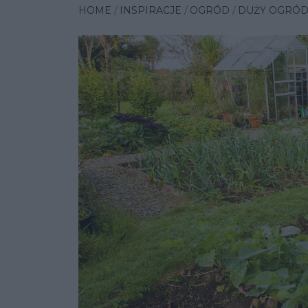
HOME
INSPIRACJE
OGRÓD
DUŻY OGRÓD