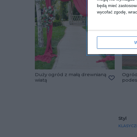
będą mieć zastosowa
wycofać zgodę, wraca
W
Duży ogród z małą drewnianą
Ogród
wiatą
pode
Dodaj do u
Styl
KLASYCZ