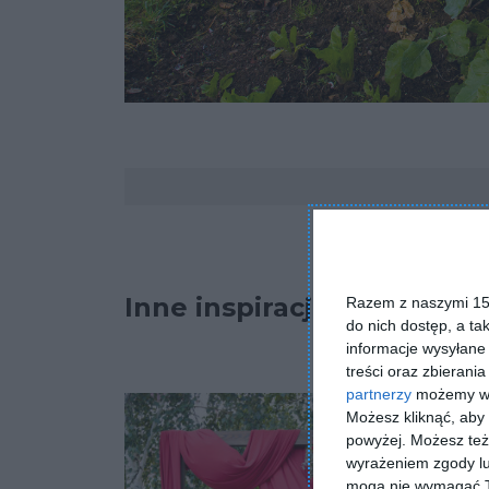
Komentarze
Inne inspiracje
Razem z naszymi 153
do nich dostęp, a ta
informacje wysyłane 
treści oraz zbierania
partnerzy
możemy wyk
Możesz kliknąć, aby
powyżej. Możesz też 
wyrażeniem zgody lu
mogą nie wymagać Tw