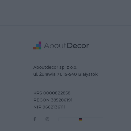
Stopka
Adres
Dane Firmy
Aboutdecor sp. z o.o.
ul. Żurawia 71, 15-540 Białystok
KRS 0000822858
REGON 385286191
NIP 9662136111