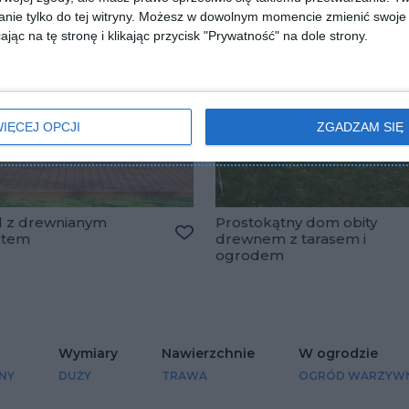
nie tylko do tej witryny. Możesz w dowolnym momencie zmienić swoje 
jąc na tę stronę i klikając przycisk "Prywatność" na dole strony.
IĘCEJ OPCJI
ZGADZAM SIĘ
 z drewnianym
Prostokątny dom obity
stem
drewnem z tarasem i
lubionych
Dodaj do ulubionych
ogrodem
Wymiary
Nawierzchnie
W ogrodzie
NY
DUŻY
TRAWA
OGRÓD WARZYW