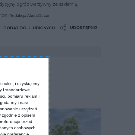
dycyjny ogród warzywny ze szklarnią.
OR: Redakcja AboutDecor
UDOSTĘPNIJ
DODAJ DO ULUBIONYCH
cookie, i uzyskujemy
ry i standardowe
ści, pomiaru reklam i
godą my i nasi
kanowanie urządzeń.
w zgodnie z opisem
preferencje przed
a danych osobowych
oje preferencje