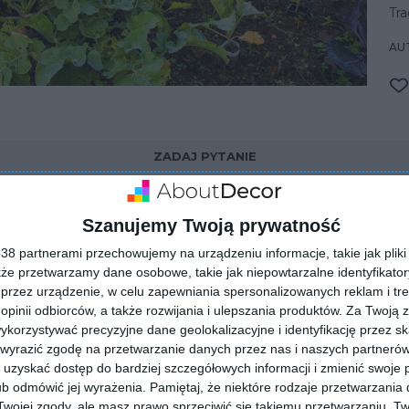
Tra
AUT
ZADAJ PYTANIE
Szanujemy Twoją prywatność
8 partnerami przechowujemy na urządzeniu informacje, takie jak pliki 
kże przetwarzamy dane osobowe, takie jak niepowtarzalne identyfikato
przez urządzenie, w celu zapewniania spersonalizowanych reklam i tre
 opinii odbiorców, a także rozwijania i ulepszania produktów.
Za Twoją z
orzystywać precyzyjne dane geolokalizacyjne i identyfikację przez s
 wyrazić zgodę na przetwarzanie danych przez nas i naszych partneró
uzyskać dostęp do bardziej szczegółowych informacji i zmienić swoje 
b odmówić jej wyrażenia.
Pamiętaj, że niektóre rodzaje przetwarzani
ojej zgody, ale masz prawo sprzeciwić się takiemu przetwarzaniu. Tw