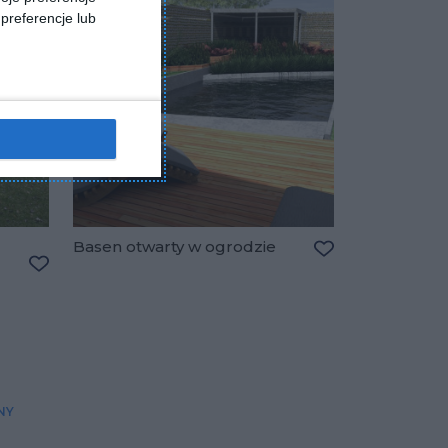
preferencje lub
Basen otwarty w ogrodzie
Dodaj do ulubio
Dodaj do ulubionych
NY