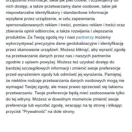
urządzeniu informacje, takie jak pliki cookie, i uzyskujemy do
Designerski salon na poddaszu z fotelem typu uszak.
nich dostęp, a także przetwarzamy dane osobowe, takie jak
niepowtarzalne identyfikatory i standardowe informacje
AUTOR:
FAKRO
wysyłane przez urządzenie, w celu zapewniania
spersonalizowanych reklam i treści, pomiaru reklam i treści oraz
DODAJ DO ULUBIONYCH
zbierania opinii odbiorców, a także rozwijania i ulepszania
produktów.
Za Twoją zgodą my i nasi
partnerzy
możemy
UDOSTĘPNIJ
wykorzystywać precyzyjne dane geolokalizacyjne i identyfikację
przez skanowanie urządzeń. Możesz kliknąć, aby wyrazić zgodę
Pozostałe zdjęcia w projekcie:
Okna dachowe FAKRO
na przetwarzanie danych przez nas i naszych partnerów
zgodnie z opisem powyżej. Możesz też uzyskać dostęp do
bardziej szczegółowych informacji i zmienić swoje preferencje
przed wyrażeniem zgody lub odmówić jej wyrażenia.
Pamiętaj,
że niektóre rodzaje przetwarzania danych osobowych mogą nie
wymagać Twojej zgody, ale masz prawo sprzeciwić się takiemu
przetwarzaniu. Twoje preferencje będą mieć zastosowanie tylko
do tej witryny. Możesz w dowolnym momencie zmienić swoje
preferencje lub wycofać zgodę, wracając na tę stronę i klikając
przycisk "Prywatność" na dole strony.