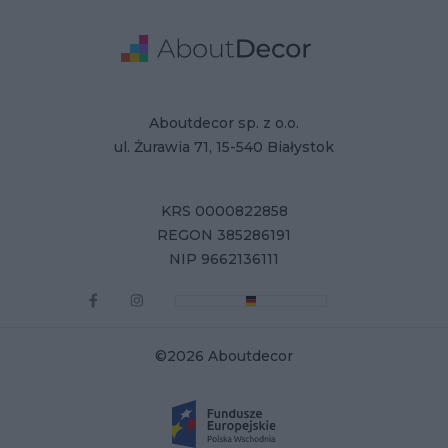
Adres
Dane Firmy
Aboutdecor sp. z o.o.
ul. Żurawia 71, 15-540 Białystok
KRS 0000822858
REGON 385286191
NIP 9662136111
©2026 Aboutdecor