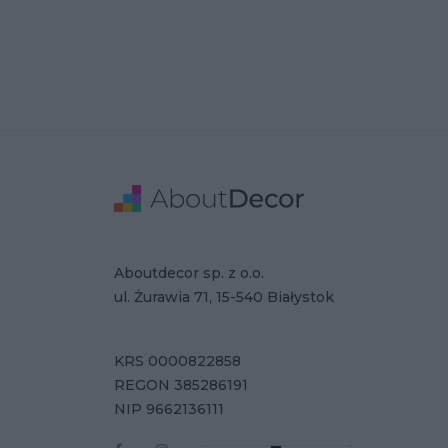
Stopka
Adres
Dane Firmy
Aboutdecor sp. z o.o.
ul. Żurawia 71, 15-540 Białystok
KRS 0000822858
REGON 385286191
NIP 9662136111