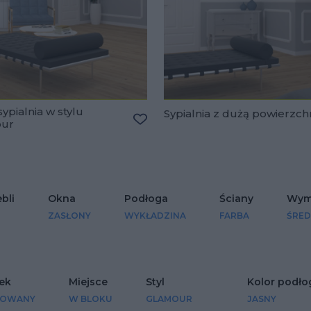
ypialnia w stylu
Sypialnia z dużą powierzch
our
lubionych
Dodaj do ulubionych
bli
Okna
Podłoga
Ściany
Wym
ZASŁONY
WYKŁADZINA
FARBA
ŚRED
ek
Miejsce
Styl
Kolor podło
ROWANY
W BLOKU
GLAMOUR
JASNY