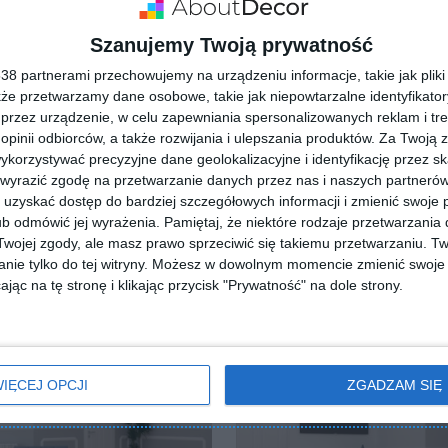
Szanujemy Twoją prywatność
8 partnerami przechowujemy na urządzeniu informacje, takie jak pliki 
ZADAJ PYTANIE
kże przetwarzamy dane osobowe, takie jak niepowtarzalne identyfikato
przez urządzenie, w celu zapewniania spersonalizowanych reklam i tre
 opinii odbiorców, a także rozwijania i ulepszania produktów.
Za Twoją z
orzystywać precyzyjne dane geolokalizacyjne i identyfikację przez s
 wyrazić zgodę na przetwarzanie danych przez nas i naszych partneró
uzyskać dostęp do bardziej szczegółowych informacji i zmienić swoje 
b odmówić jej wyrażenia.
Pamiętaj, że niektóre rodzaje przetwarzani
ojej zgody, ale masz prawo sprzeciwić się takiemu przetwarzaniu. Tw
nie tylko do tej witryny. Możesz w dowolnym momencie zmienić swoje 
jąc na tę stronę i klikając przycisk "Prywatność" na dole strony.
IĘCEJ OPCJI
ZGADZAM SIĘ