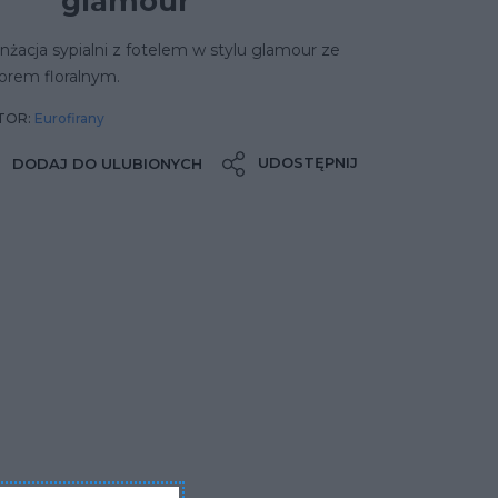
glamour
nżacja sypialni z fotelem w stylu glamour ze
orem floralnym.
TOR:
Eurofirany
UDOSTĘPNIJ
DODAJ DO ULUBIONYCH