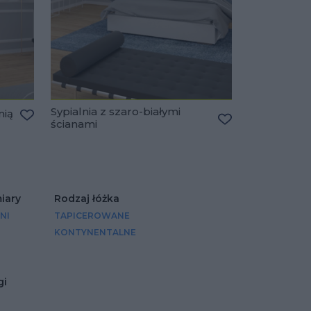
Sypialnia z szaro-białymi
nią
ścianami
Dodaj do ulubionych
Dodaj do ulubio
iary
Rodzaj łóżka
NI
TAPICEROWANE
KONTYNENTALNE
gi