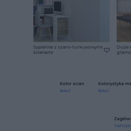
Sypialnia z szaro-turkusowymi
Duża s
ścianami
glam
Dodaj do u
Kolor ścian
Kolorystyka me
BIAŁY
BIAŁY
Zagłów
TAPICE