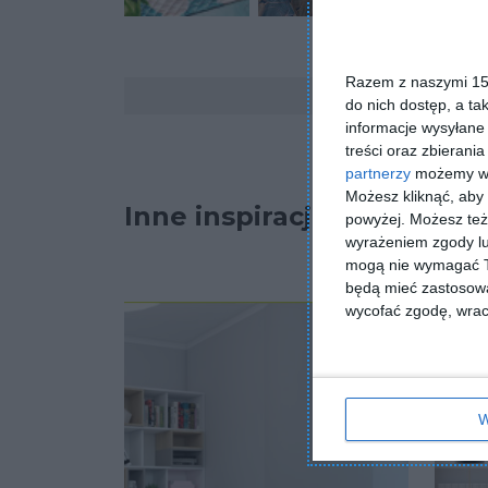
Razem z naszymi 153
Komentarze
do nich dostęp, a ta
informacje wysyłane 
treści oraz zbierania
partnerzy
możemy wyk
Możesz kliknąć, aby
Inne inspiracje
powyżej. Możesz też 
wyrażeniem zgody lu
mogą nie wymagać Tw
będą mieć zastosowa
wycofać zgodę, wraca
W