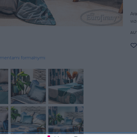
Ara
wz
AU
lementami formalnymi