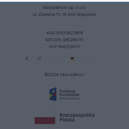
Aboutdecor sp. z o.o.
ul. Żurawia 71, 15-540 Białystok
KRS 0000822858
REGON 385286191
NIP 9662136111
©2026 Aboutdecor