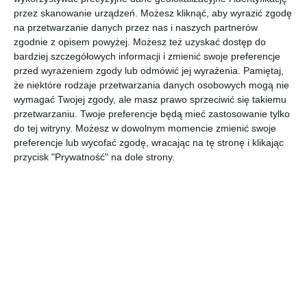
glamour
przez skanowanie urządzeń. Możesz kliknąć, aby wyrazić zgodę
na przetwarzanie danych przez nas i naszych partnerów
zgodnie z opisem powyżej. Możesz też uzyskać dostęp do
bardziej szczegółowych informacji i zmienić swoje preferencje
Aranżacja sypialni z dużym łóżkiem kontynentalnym w stylu
przed wyrażeniem zgody lub odmówić jej wyrażenia.
Pamiętaj,
glamour z pięknymi czarnymi poduszkami z delikatnym
że niektóre rodzaje przetwarzania danych osobowych mogą nie
wzorem kwiatowym.
wymagać Twojej zgody, ale masz prawo sprzeciwić się takiemu
przetwarzaniu. Twoje preferencje będą mieć zastosowanie tylko
AUTOR:
Eurofirany
do tej witryny. Możesz w dowolnym momencie zmienić swoje
preferencje lub wycofać zgodę, wracając na tę stronę i klikając
DODAJ DO ULUBIONYCH
przycisk "Prywatność" na dole strony.
UDOSTĘPNIJ
Pozostałe zdjęcia w projekcie:
Sypialnia w kolorze
czarnym