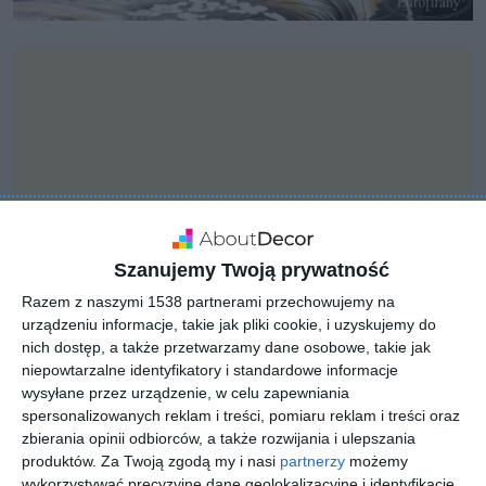
Szanujemy Twoją prywatność
Razem z naszymi 1538 partnerami przechowujemy na
urządzeniu informacje, takie jak pliki cookie, i uzyskujemy do
nich dostęp, a także przetwarzamy dane osobowe, takie jak
niepowtarzalne identyfikatory i standardowe informacje
INSPIRACJA
wysyłane przez urządzenie, w celu zapewniania
Aranżacja sypialni z
spersonalizowanych reklam i treści, pomiaru reklam i treści oraz
dużym łóżkiem
zbierania opinii odbiorców, a także rozwijania i ulepszania
produktów.
Za Twoją zgodą my i nasi
partnerzy
możemy
kontynentalnym w stylu
wykorzystywać precyzyjne dane geolokalizacyjne i identyfikację