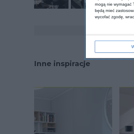
mogą nie wymagać Tw
będą mieć zastosowa
wycofać zgodę, wraca
Komentarze
W
Inne inspiracje