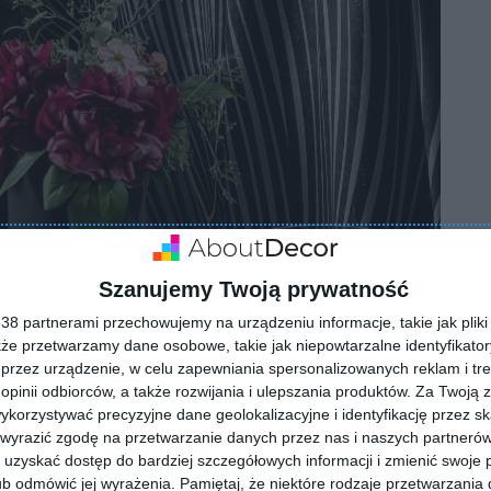
Szanujemy Twoją prywatność
8 partnerami przechowujemy na urządzeniu informacje, takie jak pliki 
kże przetwarzamy dane osobowe, takie jak niepowtarzalne identyfikato
olorze czarnym
przez urządzenie, w celu zapewniania spersonalizowanych reklam i tre
 opinii odbiorców, a także rozwijania i ulepszania produktów.
Za Twoją z
orzystywać precyzyjne dane geolokalizacyjne i identyfikację przez s
 wyrazić zgodę na przetwarzanie danych przez nas i naszych partneró
uzyskać dostęp do bardziej szczegółowych informacji i zmienić swoje 
b odmówić jej wyrażenia.
Pamiętaj, że niektóre rodzaje przetwarzani