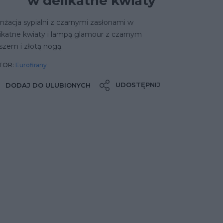
w delikatne kwiaty
nżacja sypialni z czarnymi zasłonami w
ikatne kwiaty i lampą glamour z czarnym
szem i złotą nogą.
TOR:
Eurofirany
UDOSTĘPNIJ
DODAJ DO ULUBIONYCH