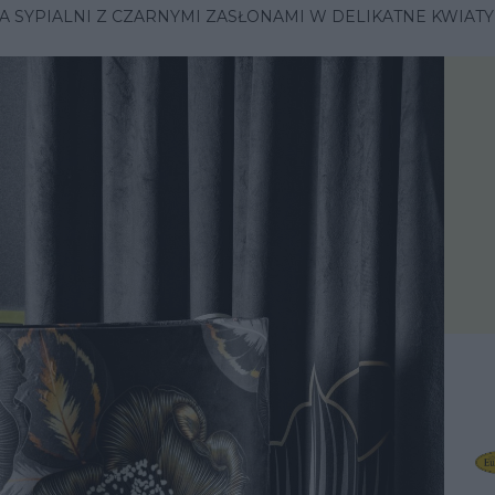
A SYPIALNI Z CZARNYMI ZASŁONAMI W DELIKATNE KWIATY