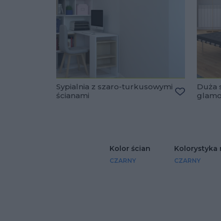
Sypialnia z szaro-turkusowymi
Duża s
ścianami
glam
Dodaj do u
Kolor ścian
Kolorystyka 
CZARNY
CZARNY