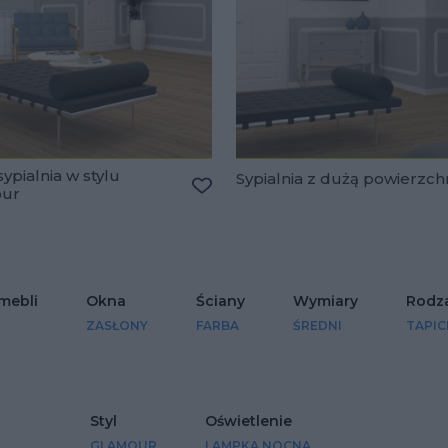
ypialnia w stylu
Sypialnia z dużą powierzch
our
lubionych
Dodaj do ulubionych
mebli
Okna
Ściany
Wymiary
Rodza
ZASŁONY
FARBA
ŚREDNI
TAPI
Styl
Oświetlenie
GLAMOUR
LAMPKA NOCNA