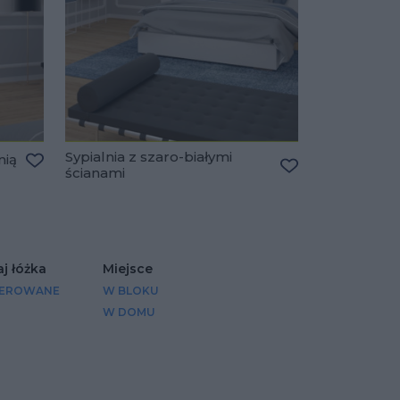
Sypialnia z szaro-białymi
nią
ścianami
Dodaj do ulubionych
Dodaj do ulubio
j łóżka
Miejsce
CEROWANE
W BLOKU
W DOMU