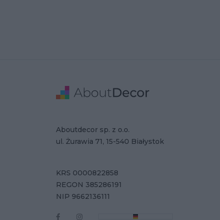
Stopka
Adres
Dane Firmy
Aboutdecor sp. z o.o.
ul. Żurawia 71, 15-540 Białystok
KRS 0000822858
REGON 385286191
NIP 9662136111