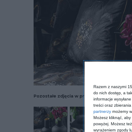
Razem z naszymi 153
do nich dostęp, a ta
Pozostałe zdjęcia w projekcie:
Sypialnia w k
informacje wysyłane 
treści oraz zbierania
partnerzy
możemy wyk
Możesz kliknąć, aby
powyżej. Możesz też 
wyrażeniem zgody lu