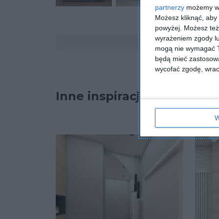
partnerzy
możemy wyk
Możesz kliknąć, aby
powyżej. Możesz też 
Komentarze
wyrażeniem zgody lu
mogą nie wymagać Tw
będą mieć zastosowa
wycofać zgodę, wraca
Inne inspiracje
W