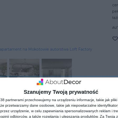
cen
peł
łaz
AU
apartament na Mokotowie autorstwa Loft Factory
Szanujemy Twoją prywatność
8 partnerami przechowujemy na urządzeniu informacje, takie jak pliki 
kże przetwarzamy dane osobowe, takie jak niepowtarzalne identyfikato
przez urządzenie, w celu zapewniania spersonalizowanych reklam i tre
 opinii odbiorców, a także rozwijania i ulepszania produktów.
Za Twoją z