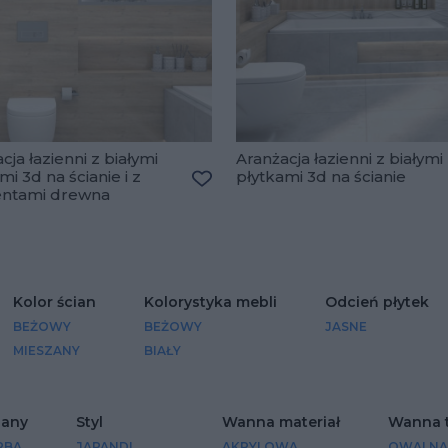
cja łazienni z białymi
Aranżacja łazienni z białymi
mi 3d na ścianie i z
płytkami 3d na ścianie
lubionych
ntami drewna
Dodaj do ulubionych
Kolor ścian
Kolorystyka mebli
Odcień płytek
BEŻOWY
BEŻOWY
JASNE
MIESZANY
BIAŁY
iany
Styl
Wanna materiał
Wanna 
RBA
JAPANDI
AKRYLOWA
OWALNA