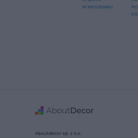
W MIESZKANIU
PŁ
PÓ
Stopka
Adres
Dane Firmy
Aboutdecor sp. z o.o.