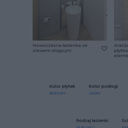
Nowoczesna łazienka ze
Aranża
zlewem stojącym
płytka
Dodaj do u
eleme
Kolor płytek
Kolor podłogi
BEŻOWY
JASNY
Rodzaj łazienki
Śc
W BLOKU
FA