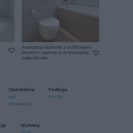
Aranżacja łazienki z sufitowym
oknem i wanną w drewnianej
Dodaj do ulubionych
zabudowie
Dodaj do ulubio
Oświetlenie
Podłoga
LED
PŁYTKI
ŻYRANDOLE
typ
Wymiary
DUŻY