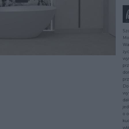
Sz
Mo
Wa
życ
wyr
pr
do
prz
Do
wy
dal
jed
o o
kuc
wła