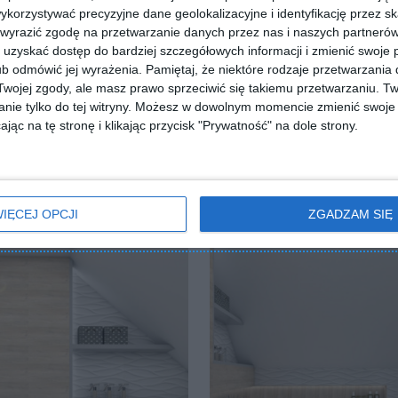
orzystywać precyzyjne dane geolokalizacyjne i identyfikację przez s
 wyrazić zgodę na przetwarzanie danych przez nas i naszych partneró
uzyskać dostęp do bardziej szczegółowych informacji i zmienić swoje 
b odmówić jej wyrażenia.
Pamiętaj, że niektóre rodzaje przetwarzani
ZADAJ PYTANIE
ojej zgody, ale masz prawo sprzeciwić się takiemu przetwarzaniu. Tw
nie tylko do tej witryny. Możesz w dowolnym momencie zmienić swoje 
jąc na tę stronę i klikając przycisk "Prywatność" na dole strony.
IĘCEJ OPCJI
ZGADZAM SIĘ