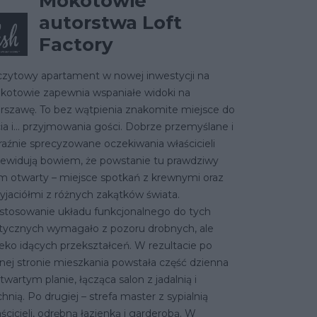
Mokotowie
autorstwa Loft
Factory
czytowy apartament w nowej inwestycji na
kotowie zapewnia wspaniałe widoki na
rszawę. To bez wątpienia znakomite miejsce do
ia i… przyjmowania gości. Dobrze przemyślane i
aźnie sprecyzowane oczekiwania właścicieli
zewidują bowiem, że powstanie tu prawdziwy
m otwarty – miejsce spotkań z krewnymi oraz
yjaciółmi z różnych zakątków świata.
stosowanie układu funkcjonalnego do tych
tycznych wymagało z pozoru drobnych, ale
eko idących przekształceń. W rezultacie po
nej stronie mieszkania powstała część dzienna
twartym planie, łącząca salon z jadalnią i
hnią. Po drugiej – strefa master z sypialnią
ścicieli, odrębną łazienką i garderobą. W