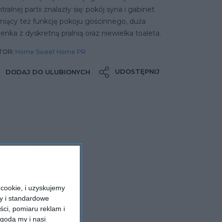
tralnej partii znalazły się: pokój syna i gabinet
niący też funkcję pokoju gościnnego, duża
ienka z dyskretną pralnią oraz niewielka toaleta.
TOR:
Home Sweet Home PR
UDOSTĘPNIJ
DODAJ DO ULUBIONYCH
cookie, i uzyskujemy
ry i standardowe
ści, pomiaru reklam i
godą my i nasi