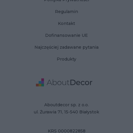
Regulamin
Kontakt
Dofinansowanie UE
Najczęściej zadawane pytania
Produkty
Adres
Dane Firmy
Aboutdecor sp. z o.o.
ul. Żurawia 71, 15-540 Białystok
KRS 0000822858