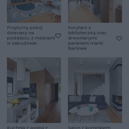
Przytulny pokój
Korytarz z
dziecięcy na
biblioteczką oraz
poddaszu z meblami
drewnianymi
Dodaj do ulubionych
w zabudowie
panelami marki
Doda
Barlinek
Kuchnia z wyspą z
Salon z kominkiem