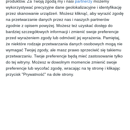
produktów.
Za Twoją zgodą my i nasi
partnerzy
możemy
wykorzystywać precyzyjne dane geolokalizacyjne i identyfikację
przez skanowanie urządzeń. Możesz kliknąć, aby wyrazić zgodę
na przetwarzanie danych przez nas i naszych partnerów
zgodnie z opisem powyżej. Możesz też uzyskać dostęp do
bardziej szczegółowych informacji i zmienić swoje preferencje
przed wyrażeniem zgody lub odmówić jej wyrażenia.
Pamiętaj,
że niektóre rodzaje przetwarzania danych osobowych mogą nie
wymagać Twojej zgody, ale masz prawo sprzeciwić się takiemu
przetwarzaniu. Twoje preferencje będą mieć zastosowanie tylko
do tej witryny. Możesz w dowolnym momencie zmienić swoje
preferencje lub wycofać zgodę, wracając na tę stronę i klikając
przycisk "Prywatność" na dole strony.
Drewniany stół z
Pokój dziecięcy na
welurowymi
poddaszu pokryty
krzesłami w kolorze
białą farbą z
Dodaj do ulubionych
Doda
granatowym
winylową tapetą