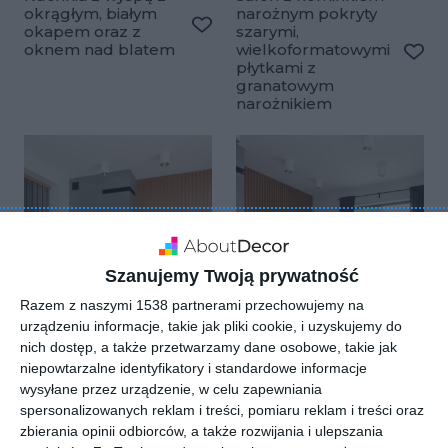
okrągłym, białym
narożnym pokryty
okapem oraz z
szarymi,
Dodaj do ulubionych
oknem nad blatem
wielkoformatowymi
płytkami z
Doda
granatowym
narożnikiem
Szanujemy Twoją prywatność
Razem z naszymi 1538 partnerami przechowujemy na
urządzeniu informacje, takie jak pliki cookie, i uzyskujemy do
nich dostęp, a także przetwarzamy dane osobowe, takie jak
niepowtarzalne identyfikatory i standardowe informacje
Salon ze schodami z
Salon z lamelami
wysyłane przez urządzenie, w celu zapewniania
prętami zdobiącymi
drewnianymi, które
spersonalizowanych reklam i treści, pomiaru reklam i treści oraz
schody
stanowią tło dla
Dodaj do ulubionych
Doda
zbierania opinii odbiorców, a także rozwijania i ulepszania
telewizora