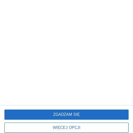
Mieszkanie
Mieszkanie
Glamour: Stwórz sypialnię
Elegancki salon z
marzeń.
nowoczesnym
wykończeniem
ZGADZAM SIĘ
WIĘCEJ OPCJI