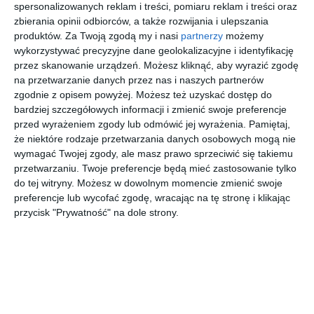
spersonalizowanych reklam i treści, pomiaru reklam i treści oraz
UDOSTĘPNIJ
DODAJ DO ULUBIONYCH
zbierania opinii odbiorców, a także rozwijania i ulepszania
produktów.
Za Twoją zgodą my i nasi
partnerzy
możemy
Pozostałe zdjęcia w projekcie:
Mieszkanie w
wykorzystywać precyzyjne dane geolokalizacyjne i identyfikację
pastelowych odcieniach
przez skanowanie urządzeń. Możesz kliknąć, aby wyrazić zgodę
na przetwarzanie danych przez nas i naszych partnerów
zgodnie z opisem powyżej. Możesz też uzyskać dostęp do
bardziej szczegółowych informacji i zmienić swoje preferencje
przed wyrażeniem zgody lub odmówić jej wyrażenia.
Pamiętaj,
że niektóre rodzaje przetwarzania danych osobowych mogą nie
wymagać Twojej zgody, ale masz prawo sprzeciwić się takiemu
przetwarzaniu. Twoje preferencje będą mieć zastosowanie tylko
do tej witryny. Możesz w dowolnym momencie zmienić swoje
preferencje lub wycofać zgodę, wracając na tę stronę i klikając
przycisk "Prywatność" na dole strony.