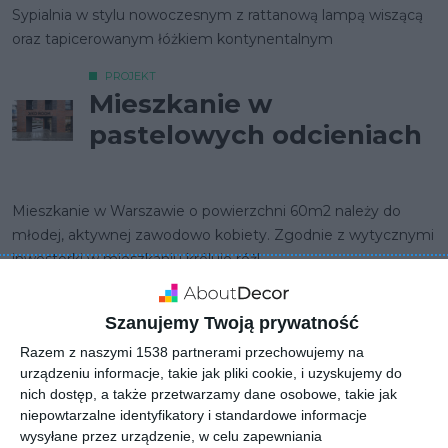
Sypialnia w stylu nowoczesnym z rattanową lampą wiszącą
oraz tapicerowanym łóżkiem kontynentalnym
PROJEKT
Mieszkanie w
pastelowych odcieniach
Mieszkanie w Warszawie o powierzchni 60m2 należy do
młodej, aktywnej zawodowo kobiety. Zgodnie z wytycznymi
inwestorki w mieszkaniu króluje róż!
POKAŻ WIĘCEJ
AUTOR:
Decoroom
Szanujemy Twoją prywatność
Razem z naszymi 1538 partnerami przechowujemy na
Szacunkowy czas realizacji
urządzeniu informacje, takie jak pliki cookie, i uzyskujemy do
90 dzień
nich dostęp, a także przetwarzamy dane osobowe, takie jak
Kategoria projektu
niepowtarzalne identyfikatory i standardowe informacje
Mieszkanie
wysyłane przez urządzenie, w celu zapewniania