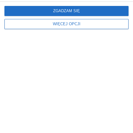
ZGADZAM SIĘ
WIĘCEJ OPCJI
Mieszkanie
Mieszkanie
Glamour: Stwórz sypialnię
Elegancki salon z
marzeń.
nowoczesnym
wykończeniem