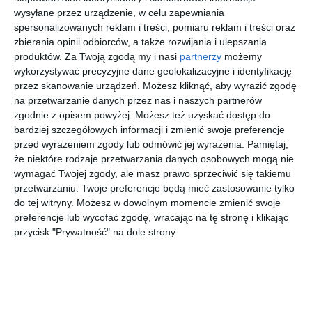
wysyłane przez urządzenie, w celu zapewniania
spersonalizowanych reklam i treści, pomiaru reklam i treści oraz
Aranżacja projektu domu pod Wrocławiem. Nowoczesny
zbierania opinii odbiorców, a także rozwijania i ulepszania
produktów.
Za Twoją zgodą my i nasi
partnerzy
możemy
dom z klasą. Dominujące kolory to granatowy i drewniany,
wykorzystywać precyzyjne dane geolokalizacyjne i identyfikację
które nadają spójny charakter całemu
przez skanowanie urządzeń. Możesz kliknąć, aby wyrazić zgodę
POKAŻ WIĘCEJ
na przetwarzanie danych przez nas i naszych partnerów
zgodnie z opisem powyżej. Możesz też uzyskać dostęp do
AUTOR:
Decoroom
bardziej szczegółowych informacji i zmienić swoje preferencje
Kategoria projektu
przed wyrażeniem zgody lub odmówić jej wyrażenia.
Pamiętaj,
Mieszkanie
że niektóre rodzaje przetwarzania danych osobowych mogą nie
wymagać Twojej zgody, ale masz prawo sprzeciwić się takiemu
UDOSTĘPNIJ
DODAJ DO ULUBIONYCH
przetwarzaniu. Twoje preferencje będą mieć zastosowanie tylko
do tej witryny. Możesz w dowolnym momencie zmienić swoje
Pozostałe zdjęcia w projekcie:
Projekt domu pod
preferencje lub wycofać zgodę, wracając na tę stronę i klikając
przycisk "Prywatność" na dole strony.
Wrocławiem