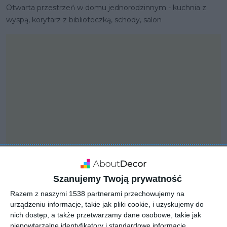
Otwarta przestrzeń w domu jednorodzinnym - kuchnia z
wyspą, korytarz z biblioteczką, schody, salon
Szanujemy Twoją prywatność
PROJEKT
Razem z naszymi 1538 partnerami przechowujemy na
Projekt domu pod
urządzeniu informacje, takie jak pliki cookie, i uzyskujemy do
nich dostęp, a także przetwarzamy dane osobowe, takie jak
Wrocławiem
niepowtarzalne identyfikatory i standardowe informacje