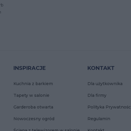
rb
m
INSPIRACJE
KONTAKT
Kuchnia z barkiem
Dla użytkownika
Tapety w salonie
Dla firmy
Garderoba otwarta
Polityka Prywatnośc
Nowoczesny ogród
Regulamin
Ściana z telewizorem w salonie
Kontakt