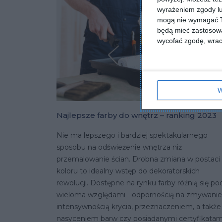
wyrażeniem zgody lu
mogą nie wymagać Tw
będą mieć zastosowa
wycofać zgodę, wraca
W
Najlepsze farby do wnętrz – ranking 2023
Nie ma lepszego i bardziej spektakularnego
sposobu na odświeżenie wnętrza niż
przemalowanie ścian. Drobna zmiana w postaci
koloru to idealny wstęp do dekoratorskich
rewolucji. Dostępne na rynku farby różnią się po
wieloma względami - odpornością na zmywanie
intensywnością krycia, przeznaczeniem, a także
nasyceniem barw czy posiadanymi certyfikatam