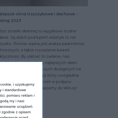
jlepsze okna trzyszybowe i dachowe -
nking 2023
ór stolarki okiennej to wyjątkowo trudne
anie. Jej dobór pod kątem estetyki to nie
zystko. Równie ważna jest analiza parametrów
hnicznych, a także rozważenie kwestii
ktyczności. By ułatwić to zadanie, nasi
cjaliści stworzyli ranking najlepszych okien
zyszybowych oraz dachowych dostępnych na
ku. Obiektywny przegląd, który uwzględnia
jważniejsze kwestie pomoże w podjęciu
cookie, i uzyskujemy
owiedniej decyzji. Zapraszamy do lektury!
ry i standardowe
ści, pomiaru reklam i
YTAJ WIĘCEJ
godą my i nasi
kanowanie urządzeń.
w zgodnie z opisem
preferencje przed