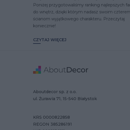
Poniżej przygotowaliśmy ranking najlepszych fa
do wnętrz, dzięki którym nadasz swoim cztere
ścianom wyjątkowego charakteru. Przeczytaj
koniecznie!
CZYTAJ WIĘCEJ
Stopka
Adres
Dane Firmy
Aboutdecor sp. z o.o.
ul. Żurawia 71, 15-540 Białystok
KRS 0000822858
REGON 385286191