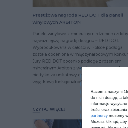
Prestiżowa nagroda RED DOT dla paneli
winylowych ARBITON
Panele winylowe z mineralnym rdzeniem zdoby
najważniejszą nagrodę designu – RED DOT.
Wyprodukowana w całości w Polsce podłoga
została doceniona w międzynarodowym konkurs
Jury RED DOT doceniło podłogę z rdzeniem
mineralnym Arbiton z warstwą akustyczną Acul
nie tylko za unikatowy design, ale także za
wyjątkową funkcjonalność i ekologię.
Razem z naszymi 153
do nich dostęp, a ta
informacje wysyłane 
CZYTAJ WIĘCEJ
treści oraz zbierania
partnerzy
możemy wyk
Możesz kliknąć, aby
powyżej. Możesz też 