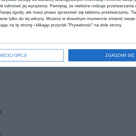
b odmówić jej wyrażenia.
Pamiętaj, że niektóre rodzaje przetwarzani
ojej zgody, ale masz prawo sprzeciwić się takiemu przetwarzaniu. Tw
nie tylko do tej witryny. Możesz w dowolnym momencie zmienić swoje 
jąc na tę stronę i klikając przycisk "Prywatność" na dole strony.
IĘCEJ OPCJI
ZGADZAM SIĘ
d
,
i.