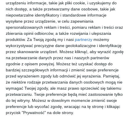
urządzeniu informacje, takie jak pliki cookie, i uzyskujemy do
Najpopularniejsze, dostępne na polskim rynku modele okien
nich dostęp, a także przetwarzamy dane osobowe, takie jak
wykonane są z drewna lub profili PCV. W obu przypadkach
niepowtarzalne identyfikatory i standardowe informacje
parametry są bardzo zbliżone. Różnica polega na ich
wysyłane przez urządzenie, w celu zapewniania
konserwacji, cenie i wyglądzie. Modele drewniane są
spersonalizowanych reklam i treści, pomiaru reklam i treści oraz
zbierania opinii odbiorców, a także rozwijania i ulepszania
zdecydowanie droższe od aluminiowych odpowiedników.
produktów.
Za Twoją zgodą my i nasi
partnerzy
możemy
wykorzystywać precyzyjne dane geolokalizacyjne i identyfikację
Kolejną istotną sprawą jest szklenie. Ilość zespolonych szyb
przez skanowanie urządzeń. Możesz kliknąć, aby wyrazić zgodę
ma niebagatelne znaczenie pod kątem akustyki oraz
na przetwarzanie danych przez nas i naszych partnerów
właściwości cieplnych. Standardem są okna dwu lub
zgodnie z opisem powyżej. Możesz też uzyskać dostęp do
trzyszybowe przedzielone specjalnymi ramkami
bardziej szczegółowych informacji i zmienić swoje preferencje
dystansowymi. Powstałe w ten sposób komory wypełnia się
przed wyrażeniem zgody lub odmówić jej wyrażenia.
Pamiętaj,
powietrzem lub argonem, który ma znacznie lepsze
że niektóre rodzaje przetwarzania danych osobowych mogą nie
właściwości izolacyjne. Im szersze komory tym lepsze
wymagać Twojej zgody, ale masz prawo sprzeciwić się takiemu
przetwarzaniu. Twoje preferencje będą mieć zastosowanie tylko
parametry okna. Warto również zwrócić uwagę na
do tej witryny. Możesz w dowolnym momencie zmienić swoje
właściwości samych szyb, które mogą być ciepłochłonne,
preferencje lub wycofać zgodę, wracając na tę stronę i klikając
absorpcyjne (chroniące wnętrze przed zbyt dużą ilością
przycisk "Prywatność" na dole strony.
ciepła z zewnątrz), antywłamaniowe, dźwiękochłonne czy
samoczyszczące. Wybór zależy od zasobności naszego