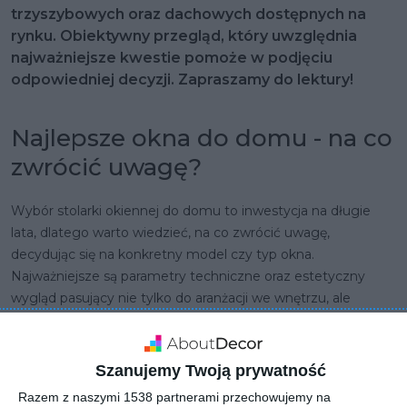
trzyszybowych oraz dachowych dostępnych na
rynku. Obiektywny przegląd, który uwzględnia
najważniejsze kwestie pomoże w podjęciu
odpowiedniej decyzji. Zapraszamy do lektury!
Najlepsze okna do domu - na co
zwrócić uwagę?
Wybór stolarki okiennej do domu to inwestycja na długie
lata, dlatego warto wiedzieć, na co zwrócić uwagę,
decydując się na konkretny model czy typ okna.
Najważniejsze są parametry techniczne oraz estetyczny
wygląd pasujący nie tylko do aranżacji we wnętrzu, ale
również obejścia domu. Idealne okna powinny chronić przed
hałasem dobiegającym z zewnątrz, tworzyć dobrą izolację
termiczną, a także barierę dla włamywaczy. Nie bez
Szanujemy Twoją prywatność
znaczenia jest również kwestia jakości wykonania oraz ceny.
Razem z naszymi 1538 partnerami przechowujemy na