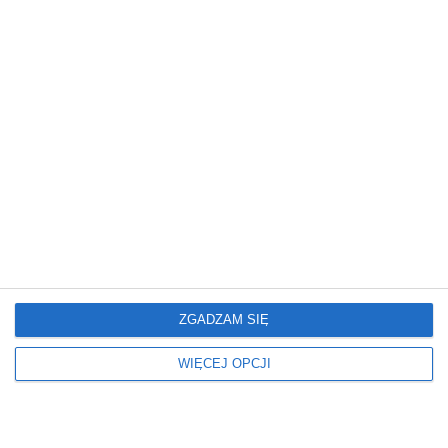
marzeń.
nowoczesnym
wykończeniem
ZGADZAM SIĘ
Mieszkanie
Mieszkanie
Nowoczesne Mieszkanie
Mieszkanie z
artystycznym
WIĘCEJ OPCJI
charakterem