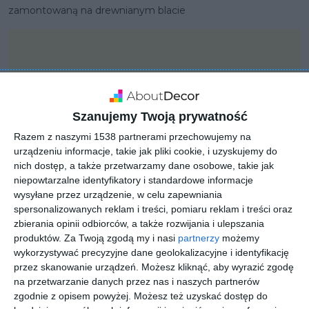
zamontowaną na drewnianym blacie
Szanujemy Twoją prywatność
Razem z naszymi 1538 partnerami przechowujemy na
urządzeniu informacje, takie jak pliki cookie, i uzyskujemy do
nich dostęp, a także przetwarzamy dane osobowe, takie jak
niepowtarzalne identyfikatory i standardowe informacje
wysyłane przez urządzenie, w celu zapewniania
spersonalizowanych reklam i treści, pomiaru reklam i treści oraz
zbierania opinii odbiorców, a także rozwijania i ulepszania
produktów.
Za Twoją zgodą my i nasi
partnerzy
możemy
PROJEKT
wykorzystywać precyzyjne dane geolokalizacyjne i identyfikację
KLUDI PURE&EASY
przez skanowanie urządzeń. Możesz kliknąć, aby wyrazić zgodę
na przetwarzanie danych przez nas i naszych partnerów
zgodnie z opisem powyżej. Możesz też uzyskać dostęp do