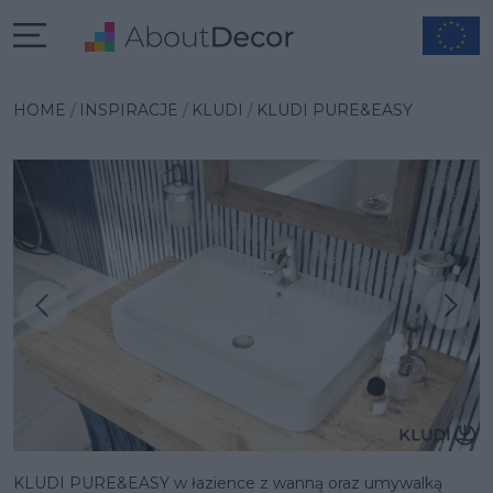
HOME
INSPIRACJE
KLUDI
KLUDI PURE&EASY
Następna inspiracja
Poprzednia inspiracja
KLUDI PURE&EASY w łazience z wanną oraz umywalką