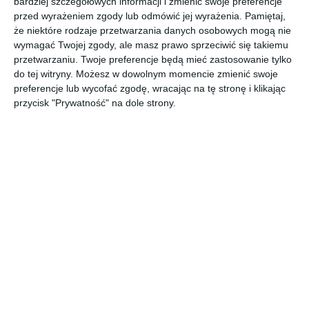
bardziej szczegółowych informacji i zmienić swoje preferencje
Projekt KLUDI PURE&EASY.
przed wyrażeniem zgody lub odmówić jej wyrażenia.
Pamiętaj,
POKAŻ WIĘCEJ
że niektóre rodzaje przetwarzania danych osobowych mogą nie
wymagać Twojej zgody, ale masz prawo sprzeciwić się takiemu
AUTOR:
KLUDI
przetwarzaniu. Twoje preferencje będą mieć zastosowanie tylko
do tej witryny. Możesz w dowolnym momencie zmienić swoje
Kategoria projektu
preferencje lub wycofać zgodę, wracając na tę stronę i klikając
Mieszkanie
przycisk "Prywatność" na dole strony.
UDOSTĘPNIJ
DODAJ DO ULUBIONYCH
Pozostałe zdjęcia w projekcie:
KLUDI PURE&EASY
Komentarze
ZADAJ PYTANIE