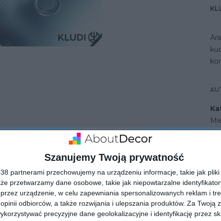
Ar
ku
ko
AU
Ka
Mi
Szanujemy Twoją prywatność
chni z jednouchwytową baterią kuchenną - KLUDI M2
8 partnerami przechowujemy na urządzeniu informacje, takie jak pliki 
kże przetwarzamy dane osobowe, takie jak niepowtarzalne identyfikato
przez urządzenie, w celu zapewniania spersonalizowanych reklam i tre
 opinii odbiorców, a także rozwijania i ulepszania produktów.
Za Twoją z
orzystywać precyzyjne dane geolokalizacyjne i identyfikację przez s