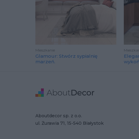
Mieszkanie
Mieszka
Glamour: Stwórz sypialnię
Elega
marzeń.
wyko
Stopka
Adres
Dane Firmy
Aboutdecor sp. z o.o.
ul. Żurawia 71, 15-540 Białystok