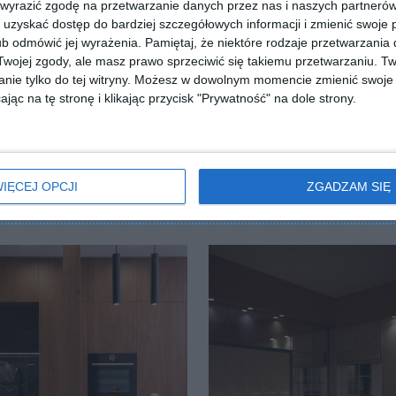
 wyrazić zgodę na przetwarzanie danych przez nas i naszych partneró
uzyskać dostęp do bardziej szczegółowych informacji i zmienić swoje 
b odmówić jej wyrażenia.
Pamiętaj, że niektóre rodzaje przetwarzani
ojej zgody, ale masz prawo sprzeciwić się takiemu przetwarzaniu. Tw
ZADAJ PYTANIE
nie tylko do tej witryny. Możesz w dowolnym momencie zmienić swoje 
jąc na tę stronę i klikając przycisk "Prywatność" na dole strony.
IĘCEJ OPCJI
ZGADZAM SIĘ