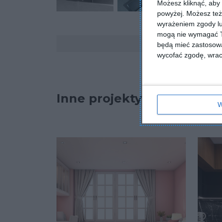
Możesz kliknąć, aby
powyżej. Możesz też 
wyrażeniem zgody lu
mogą nie wymagać Tw
Komentarze
będą mieć zastosowa
wycofać zgodę, wraca
Inne projekty
W