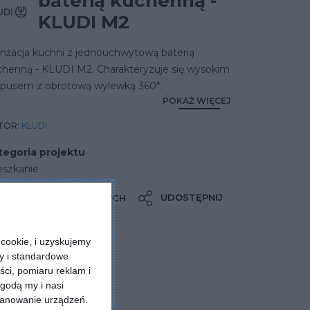
baterią kuchenną -
KLUDI M2
anżacja kuchni z jednouchwytową baterią
chenną - KLUDI M2. Charakteryzuje się wysokim
rpusem z obrotową wylewką 360*.
POKAŻ WIĘCEJ
TOR:
KLUDI
tegoria projektu
eszkanie
UDOSTĘPNIJ
DODAJ DO ULUBIONYCH
cookie, i uzyskujemy
ry i standardowe
ści, pomiaru reklam i
godą my i nasi
kanowanie urządzeń.