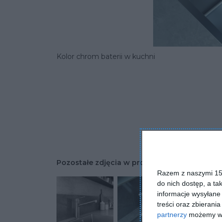
Kolor chrom baterii w kuchni
Pozostałe zdjęcia w projekcie:
Aranżacja ku
Razem z naszymi 153
do nich dostęp, a ta
informacje wysyłane 
treści oraz zbierania
partnerzy
możemy wyk