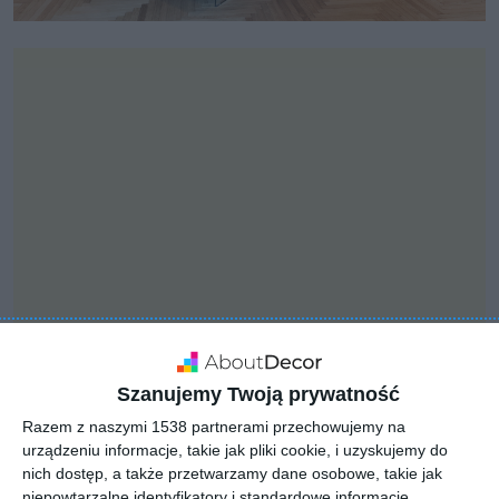
INSPIRACJA
Szanujemy Twoją prywatność
Zatopiony w naturze -
Razem z naszymi 1538 partnerami przechowujemy na
domek wypoczynkowy z
urządzeniu informacje, takie jak pliki cookie, i uzyskujemy do
nich dostęp, a także przetwarzamy dane osobowe, takie jak
kojącymi widokami
niepowtarzalne identyfikatory i standardowe informacje