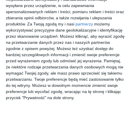
wysyłane przez urządzenie, w celu zapewniania
spersonalizowanych reklam i treści, pomiaru reklam i treści oraz
zbierania opinii odbiorców, a także rozwijania i ulepszania
Nie wszędzie jednak odniesienia do lasu i roślinności są tak
produktów.
Za Twoją zgodą my i nasi
partnerzy
możemy
bezpośrednie. Projektanci sięgnęli też po wzory odwołujące
wykorzystywać precyzyjne dane geolokalizacyjne i identyfikację
się do tekstur i barw naturalnych materiałów czy motywów
przez skanowanie urządzeń. Możesz kliknąć, aby wyrazić zgodę
inspirowanych przyrodniczymi detalami. I tak stanowiącą
na przetwarzanie danych przez nas i naszych partnerów
wezgłowie łóżka w jednej z sypialni ścianę udekorowano
zgodnie z opisem powyżej. Możesz też uzyskać dostęp do
grafiką “Arsenic”. Motyw naśladuje oglądaną z bardzo bliska
bardziej szczegółowych informacji i zmienić swoje preferencje
przed wyrażeniem zgody lub odmówić jej wyrażenia.
Pamiętaj,
strukturę motylego skrzydła. W dodatku lustrzany układ
że niektóre rodzaje przetwarzania danych osobowych mogą nie
abstrakcyjnego wzoru przywodzi na myśl fornirowanie
wymagać Twojej zgody, ale masz prawo sprzeciwić się takiemu
artdekowskich mebli. Całość pięknie komponuje się z zielenią
przetwarzaniu. Twoje preferencje będą mieć zastosowanie tylko
ceramicznych płytek zellige w widocznej w głębi łazience.
do tej witryny. Możesz w dowolnym momencie zmienić swoje
Innym, tylko pośrednio nawiązującym do natury motywem,
preferencje lub wycofać zgodę, wracając na tę stronę i klikając
który znakomicie oddaje łączność nowoczesnej architektury
przycisk "Prywatność" na dole strony.
i wystroju wnętrza z otaczającą przyrodą, jest czarna tapeta
“Agua De Sueño” z Creative Collection Chapter VIII, którą
nabyć można w sieci salonów Dekorian Home.
Przetworzony przez artystów motyw budzi skojarzenia z