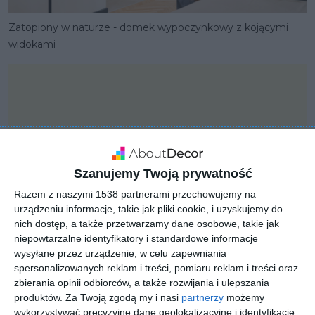
Zatopiony w naturze - domek wypoczynkowy z kojącymi
widokami
Szanujemy Twoją prywatność
Razem z naszymi 1538 partnerami przechowujemy na
urządzeniu informacje, takie jak pliki cookie, i uzyskujemy do
nich dostęp, a także przetwarzamy dane osobowe, takie jak
niepowtarzalne identyfikatory i standardowe informacje
wysyłane przez urządzenie, w celu zapewniania
spersonalizowanych reklam i treści, pomiaru reklam i treści oraz
PROJEKT
zbierania opinii odbiorców, a także rozwijania i ulepszania
Zatopiony w naturze -
produktów.
Za Twoją zgodą my i nasi
partnerzy
możemy
wykorzystywać precyzyjne dane geolokalizacyjne i identyfikację