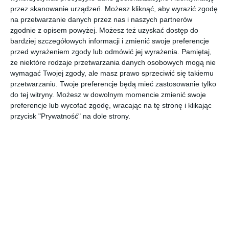
domek wypoczynkowy z
przez skanowanie urządzeń. Możesz kliknąć, aby wyrazić zgodę
kojącymi widokami
na przetwarzanie danych przez nas i naszych partnerów
zgodnie z opisem powyżej. Możesz też uzyskać dostęp do
bardziej szczegółowych informacji i zmienić swoje preferencje
przed wyrażeniem zgody lub odmówić jej wyrażenia.
Pamiętaj,
W leśnym otoczeniu włoskiego parku termalnego powstały
że niektóre rodzaje przetwarzania danych osobowych mogą nie
“Zielone Domki” - miejsce do wypoczynku, które pozwala
wymagać Twojej zgody, ale masz prawo sprzeciwić się takiemu
bez reszty zanurzyć się w
przetwarzaniu. Twoje preferencje będą mieć zastosowanie tylko
POKAŻ WIĘCEJ
do tej witryny. Możesz w dowolnym momencie zmienić swoje
preferencje lub wycofać zgodę, wracając na tę stronę i klikając
AUTOR:
Home Sweet Home PR
przycisk "Prywatność" na dole strony.
Kategoria projektu
Dom
UDOSTĘPNIJ
DODAJ DO ULUBIONYCH
Pozostałe zdjęcia w projekcie:
Zatopiony w naturze -
domek wypoczynkowy z kojącymi widokami