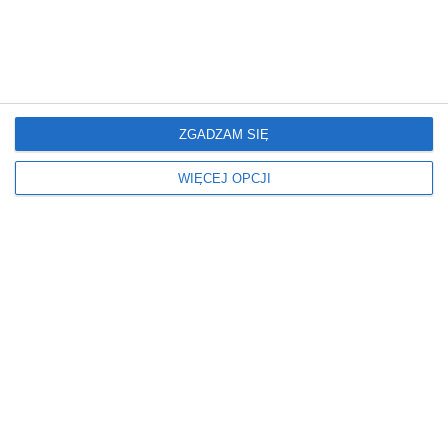
Dom
Dom
Trawertyn
Harmonia i
Funkcjonalność: Klucz
do Idealnego Wnętrza
ZGADZAM SIĘ
WIĘCEJ OPCJI
Dom
Dom
Najlepsza kuchnia i
Schody modułowe