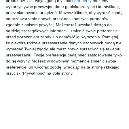
produktów.
Za Twoją zgodą my i nasi
partnerzy
możemy
wykorzystywać precyzyjne dane geolokalizacyjne i identyfikację
przez skanowanie urządzeń. Możesz kliknąć, aby wyrazić zgodę
na przetwarzanie danych przez nas i naszych partnerów
zgodnie z opisem powyżej. Możesz też uzyskać dostęp do
bardziej szczegółowych informacji i zmienić swoje preferencje
przed wyrażeniem zgody lub odmówić jej wyrażenia.
Pamiętaj,
że niektóre rodzaje przetwarzania danych osobowych mogą nie
INSPIRACJA
wymagać Twojej zgody, ale masz prawo sprzeciwić się takiemu
Wild child 100 cm x 70
przetwarzaniu. Twoje preferencje będą mieć zastosowanie tylko
cm 2 cm
do tej witryny. Możesz w dowolnym momencie zmienić swoje
preferencje lub wycofać zgodę, wracając na tę stronę i klikając
przycisk "Prywatność" na dole strony.
Wysokiej jakości wydruk na płótnie o wymiarach 100 cm x
70 cm x 2 cm
AUTOR:
kovacci_art
DODAJ DO ULUBIONYCH
UDOSTĘPNIJ