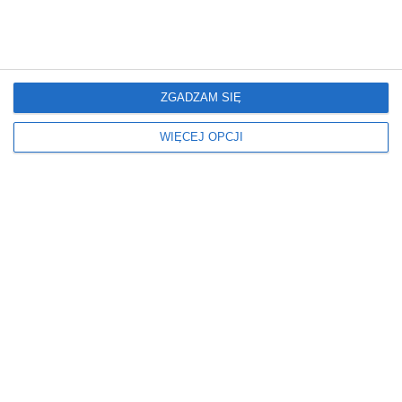
Lot Ikara, Ikar's flight
Lot Ikara, Ikar's flight
ZGADZAM SIĘ
120 cm x 80 cm
120 cm x 80 cm
Dodaj do ulubionych
Doda
WIĘCEJ OPCJI
Lot Ikara, Ikar's flight
Lot Ikara, Ikar's flight
120 cm x 80 cm
120 cm x 80 cm
Dodaj do ulubionych
Doda