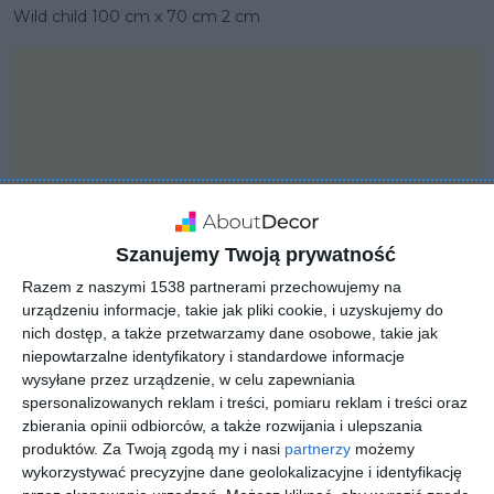
Wild child 100 cm x 70 cm 2 cm
Szanujemy Twoją prywatność
Razem z naszymi 1538 partnerami przechowujemy na
urządzeniu informacje, takie jak pliki cookie, i uzyskujemy do
nich dostęp, a także przetwarzamy dane osobowe, takie jak
niepowtarzalne identyfikatory i standardowe informacje
wysyłane przez urządzenie, w celu zapewniania
PROJEKT
spersonalizowanych reklam i treści, pomiaru reklam i treści oraz
Wild child 100 cm x 70
zbierania opinii odbiorców, a także rozwijania i ulepszania
cm 2 cm
produktów.
Za Twoją zgodą my i nasi
partnerzy
możemy
wykorzystywać precyzyjne dane geolokalizacyjne i identyfikację