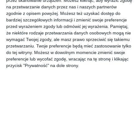
przez skanowanie urządzeń. Możesz kliknąć, aby wyrazić zgodę
na przetwarzanie danych przez nas i naszych partnerów
Wysokiej jakości wydruk na płótnie o wymiarach 100 cm x
zgodnie z opisem powyżej. Możesz też uzyskać dostęp do
70 cm x 2 cm
bardziej szczegółowych informacji i zmienić swoje preferencje
POKAŻ WIĘCEJ
przed wyrażeniem zgody lub odmówić jej wyrażenia.
Pamiętaj,
że niektóre rodzaje przetwarzania danych osobowych mogą nie
AUTOR:
kovacci_art
wymagać Twojej zgody, ale masz prawo sprzeciwić się takiemu
przetwarzaniu. Twoje preferencje będą mieć zastosowanie tylko
Szacunkowy koszt realizacji
do tej witryny. Możesz w dowolnym momencie zmienić swoje
600 zł
preferencje lub wycofać zgodę, wracając na tę stronę i klikając
Szacunkowy czas realizacji
przycisk "Prywatność" na dole strony.
3 dni
Kategoria projektu
Mieszkanie
UDOSTĘPNIJ
DODAJ DO ULUBIONYCH
Pozostałe zdjęcia w projekcie:
Wild child 100 cm x 70 cm
2 cm