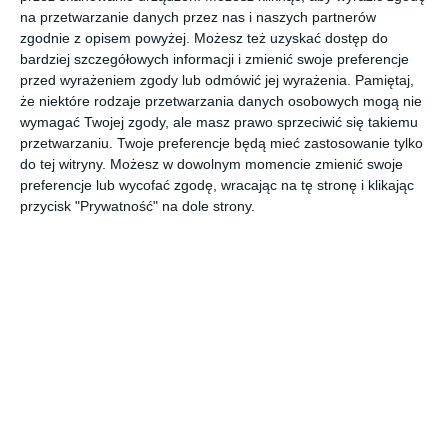
na przetwarzanie danych przez nas i naszych partnerów
zgodnie z opisem powyżej. Możesz też uzyskać dostęp do
Szykowny salon z modułowym narożnikiem firmy Kler.
bardziej szczegółowych informacji i zmienić swoje preferencje
AUTOR:
Kler
przed wyrażeniem zgody lub odmówić jej wyrażenia.
Pamiętaj,
że niektóre rodzaje przetwarzania danych osobowych mogą nie
DODAJ DO ULUBIONYCH
wymagać Twojej zgody, ale masz prawo sprzeciwić się takiemu
przetwarzaniu. Twoje preferencje będą mieć zastosowanie tylko
UDOSTĘPNIJ
do tej witryny. Możesz w dowolnym momencie zmienić swoje
preferencje lub wycofać zgodę, wracając na tę stronę i klikając
przycisk "Prywatność" na dole strony.
Komentarze
ZADAJ PYTANIE
Inne inspiracje