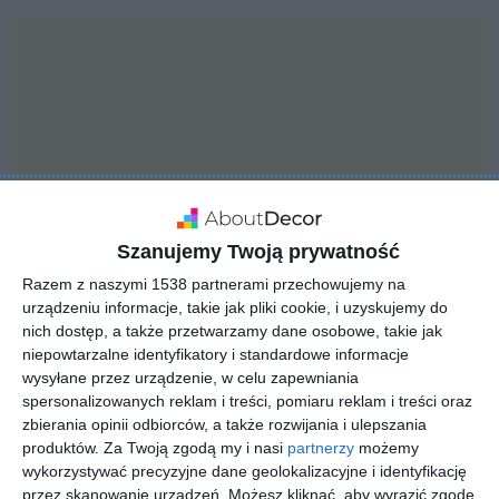
Szanujemy Twoją prywatność
Razem z naszymi 1538 partnerami przechowujemy na
urządzeniu informacje, takie jak pliki cookie, i uzyskujemy do
nich dostęp, a także przetwarzamy dane osobowe, takie jak
niepowtarzalne identyfikatory i standardowe informacje
INSPIRACJA
wysyłane przez urządzenie, w celu zapewniania
Szykowny salon z
spersonalizowanych reklam i treści, pomiaru reklam i treści oraz
modułowym
zbierania opinii odbiorców, a także rozwijania i ulepszania
produktów.
Za Twoją zgodą my i nasi
partnerzy
możemy
narożnikiem
wykorzystywać precyzyjne dane geolokalizacyjne i identyfikację
przez skanowanie urządzeń. Możesz kliknąć, aby wyrazić zgodę