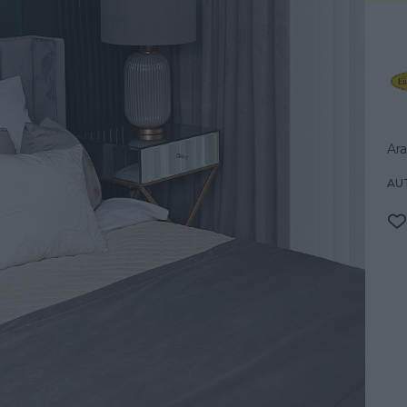
Ara
AU