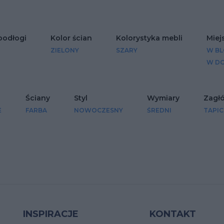
podłogi
Kolor ścian
Kolorystyka mebli
Miej
ZIELONY
SZARY
W B
W D
Ściany
Styl
Wymiary
Zagł
E
FARBA
NOWOCZESNY
ŚREDNI
TAPI
INSPIRACJE
KONTAKT