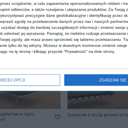
przez urządzenie, w celu zapewniania spersonalizowanych reklam i tre
 opinii odbiorców, a także rozwijania i ulepszania produktów.
Za Twoją z
orzystywać precyzyjne dane geolokalizacyjne i identyfikację przez s
 wyrazić zgodę na przetwarzanie danych przez nas i naszych partneró
uzyskać dostęp do bardziej szczegółowych informacji i zmienić swoje 
b odmówić jej wyrażenia.
Pamiętaj, że niektóre rodzaje przetwarzani
ojej zgody, ale masz prawo sprzeciwić się takiemu przetwarzaniu. Tw
nie tylko do tej witryny. Możesz w dowolnym momencie zmienić swoje 
jąc na tę stronę i klikając przycisk "Prywatność" na dole strony.
IĘCEJ OPCJI
ZGADZAM SIĘ
ypialnia w stylu
Sypialnia z dużą powierzch
our
lubionych
Dodaj do ulubionych