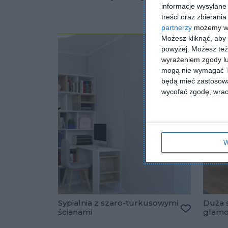
informacje wysyłane 
treści oraz zbierania
partnerzy
możemy wyk
Możesz kliknąć, aby
powyżej. Możesz też 
wyrażeniem zgody lu
mogą nie wymagać Tw
będą mieć zastosowa
wycofać zgodę, wraca
W
Sypialnia z szaro-turkusowymi
Duża s
ścianami
glam
Dodaj do u