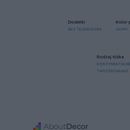
Dodatki
Kolor 
BEZ TELEWIZORA
JASNY
Rodzaj łóżka
KONTYNENTALN
TAPICEROWANE
Stopka
Adres
Dane Firmy