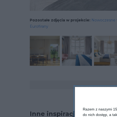
Pozostałe zdjęcia w projekcie:
Nowoczesne w
Eurofirany
Komentarze
Razem z naszymi 153
Inne inspiracje
do nich dostęp, a ta