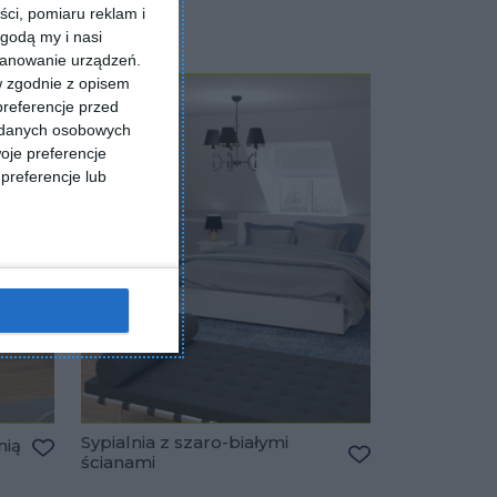
ści, pomiaru reklam i
godą my i nasi
kanowanie urządzeń.
w zgodnie z opisem
preferencje przed
a danych osobowych
oje preferencje
preferencje lub
Sypialnia z szaro-białymi
nią
ścianami
Dodaj do ulubionych
Dodaj do ulubio