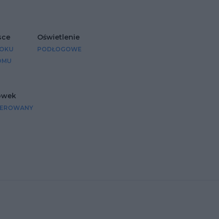
sce
Oświetlenie
LOKU
PODŁOGOWE
OMU
ówek
CEROWANY