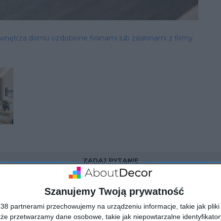
nętrza domu ozdobione firanami lub zasłonami z firmy
ZADAJ PYTANIE
Szanujemy Twoją prywatność
8 partnerami przechowujemy na urządzeniu informacje, takie jak pliki 
kże przetwarzamy dane osobowe, takie jak niepowtarzalne identyfikato