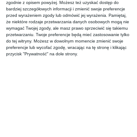
zgodnie z opisem powyżej. Możesz też uzyskać dostęp do
Sypialnia na poddaszu z żółtymi dodatkami oraz z oknami
bardziej szczegółowych informacji i zmienić swoje preferencje
dachowymi firmy Fakro.
przed wyrażeniem zgody lub odmówić jej wyrażenia.
Pamiętaj,
że niektóre rodzaje przetwarzania danych osobowych mogą nie
AUTOR:
FAKRO
wymagać Twojej zgody, ale masz prawo sprzeciwić się takiemu
DODAJ DO ULUBIONYCH
przetwarzaniu. Twoje preferencje będą mieć zastosowanie tylko
do tej witryny. Możesz w dowolnym momencie zmienić swoje
UDOSTĘPNIJ
preferencje lub wycofać zgodę, wracając na tę stronę i klikając
przycisk "Prywatność" na dole strony.
Komentarze
ZADAJ PYTANIE
Inne inspiracje