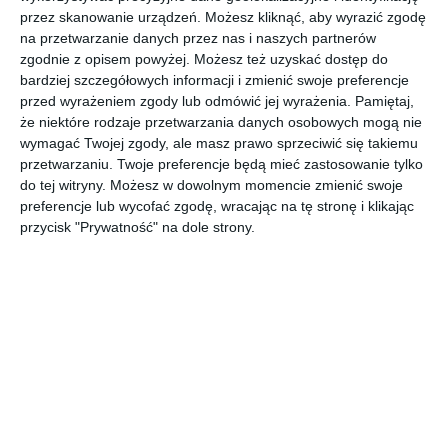
przez skanowanie urządzeń. Możesz kliknąć, aby wyrazić zgodę
na przetwarzanie danych przez nas i naszych partnerów
zgodnie z opisem powyżej. Możesz też uzyskać dostęp do
bardziej szczegółowych informacji i zmienić swoje preferencje
przed wyrażeniem zgody lub odmówić jej wyrażenia.
Pamiętaj,
że niektóre rodzaje przetwarzania danych osobowych mogą nie
wymagać Twojej zgody, ale masz prawo sprzeciwić się takiemu
przetwarzaniu. Twoje preferencje będą mieć zastosowanie tylko
do tej witryny. Możesz w dowolnym momencie zmienić swoje
preferencje lub wycofać zgodę, wracając na tę stronę i klikając
przycisk "Prywatność" na dole strony.
INSPIRACJA
Sypialnia na poddaszu z
klimatyczną, drewnianą
komodą
Sypialnia na poddaszu z klimatyczną, drewnianą komodą
oraz z oknami dachowymi firmy Fakro.