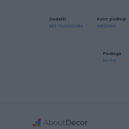
Dodatki
Kolor podłogi
BEZ TELEWIZORA
MIESZANY
Podłoga
PŁYTKI
Stopka
Adres
Dane Firmy