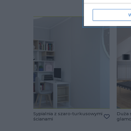
W
Sypialnia z szaro-turkusowymi
Duża s
ścianami
glam
Dodaj do u