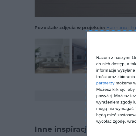
Pozostałe zdjęcia w projekcie:
Harmonia i Fu
Razem z naszymi 153
do nich dostęp, a ta
informacje wysyłane 
treści oraz zbierania
partnerzy
możemy wyk
Możesz kliknąć, aby
Komentarze
powyżej. Możesz też 
wyrażeniem zgody lu
mogą nie wymagać Tw
będą mieć zastosowa
wycofać zgodę, wraca
Inne inspiracje