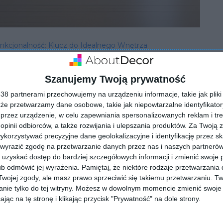
nkcjonalność: Klucz do Idealnego Wnętrza
Szanujemy Twoją prywatność
8 partnerami przechowujemy na urządzeniu informacje, takie jak pliki 
kże przetwarzamy dane osobowe, takie jak niepowtarzalne identyfikato
przez urządzenie, w celu zapewniania spersonalizowanych reklam i tre
 opinii odbiorców, a także rozwijania i ulepszania produktów.
Za Twoją z
orzystywać precyzyjne dane geolokalizacyjne i identyfikację przez s
 wyrazić zgodę na przetwarzanie danych przez nas i naszych partneró
uzyskać dostęp do bardziej szczegółowych informacji i zmienić swoje 
ZADAJ PYTANIE
b odmówić jej wyrażenia.
Pamiętaj, że niektóre rodzaje przetwarzani
ojej zgody, ale masz prawo sprzeciwić się takiemu przetwarzaniu. Tw
nie tylko do tej witryny. Możesz w dowolnym momencie zmienić swoje 
jąc na tę stronę i klikając przycisk "Prywatność" na dole strony.