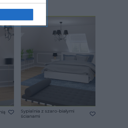
Sypialnia z szaro-białymi
nią
ścianami
Dodaj do ulubionych
Dodaj do ulubio