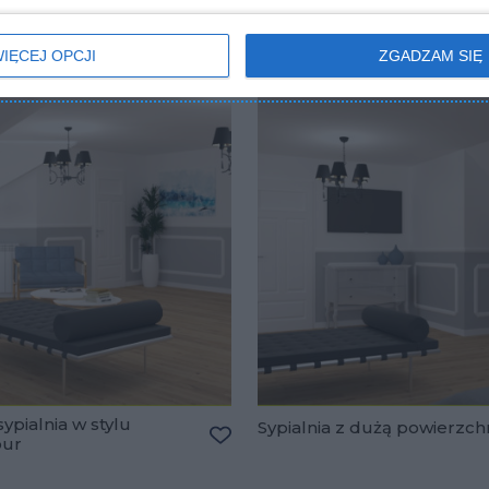
IĘCEJ OPCJI
ZGADZAM SIĘ
ypialnia w stylu
Sypialnia z dużą powierzch
our
lubionych
Dodaj do ulubionych