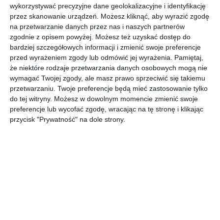
wykorzystywać precyzyjne dane geolokalizacyjne i identyfikację
przez skanowanie urządzeń. Możesz kliknąć, aby wyrazić zgodę
na przetwarzanie danych przez nas i naszych partnerów
zgodnie z opisem powyżej. Możesz też uzyskać dostęp do
bardziej szczegółowych informacji i zmienić swoje preferencje
przed wyrażeniem zgody lub odmówić jej wyrażenia.
Pamiętaj,
że niektóre rodzaje przetwarzania danych osobowych mogą nie
wymagać Twojej zgody, ale masz prawo sprzeciwić się takiemu
INSPIRACJA
schody modułowe
przetwarzaniu. Twoje preferencje będą mieć zastosowanie tylko
do tej witryny. Możesz w dowolnym momencie zmienić swoje
Hamburg
preferencje lub wycofać zgodę, wracając na tę stronę i klikając
przycisk "Prywatność" na dole strony.
Schody modułowe o wielu możliwych konfiguracjach,
pozwalających dopasować je do wielkości miejsca.
AUTOR:
DOLLE
DODAJ DO ULUBIONYCH
UDOSTĘPNIJ