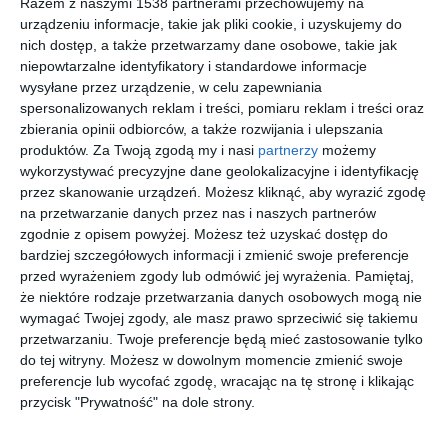
Razem z naszymi 1538 partnerami przechowujemy na
urządzeniu informacje, takie jak pliki cookie, i uzyskujemy do
nich dostęp, a także przetwarzamy dane osobowe, takie jak
niepowtarzalne identyfikatory i standardowe informacje
wysyłane przez urządzenie, w celu zapewniania
spersonalizowanych reklam i treści, pomiaru reklam i treści oraz
zbierania opinii odbiorców, a także rozwijania i ulepszania
produktów.
Za Twoją zgodą my i nasi
partnerzy
możemy
wykorzystywać precyzyjne dane geolokalizacyjne i identyfikację
przez skanowanie urządzeń. Możesz kliknąć, aby wyrazić zgodę
Katalog schody do
Katalog schody do
na przetwarzanie danych przez nas i naszych partnerów
domu 2024
domu 2024
zgodnie z opisem powyżej. Możesz też uzyskać dostęp do
Dodaj do ulubionych
Doda
bardziej szczegółowych informacji i zmienić swoje preferencje
przed wyrażeniem zgody lub odmówić jej wyrażenia.
Pamiętaj,
że niektóre rodzaje przetwarzania danych osobowych mogą nie
wymagać Twojej zgody, ale masz prawo sprzeciwić się takiemu
przetwarzaniu. Twoje preferencje będą mieć zastosowanie tylko
do tej witryny. Możesz w dowolnym momencie zmienić swoje
preferencje lub wycofać zgodę, wracając na tę stronę i klikając
przycisk "Prywatność" na dole strony.