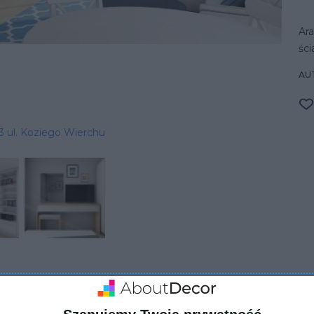
Ara
ści
AU
 ul. Koziego Wierchu
ZADAJ PYTANIE