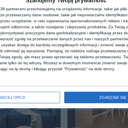
Szanujemy Twoją prywatność
8 partnerami przechowujemy na urządzeniu informacje, takie jak pliki 
kże przetwarzamy dane osobowe, takie jak niepowtarzalne identyfikato
przez urządzenie, w celu zapewniania spersonalizowanych reklam i tre
 opinii odbiorców, a także rozwijania i ulepszania produktów.
Za Twoją z
orzystywać precyzyjne dane geolokalizacyjne i identyfikację przez s
 wyrazić zgodę na przetwarzanie danych przez nas i naszych partneró
uzyskać dostęp do bardziej szczegółowych informacji i zmienić swoje 
b odmówić jej wyrażenia.
Pamiętaj, że niektóre rodzaje przetwarzani
ojej zgody, ale masz prawo sprzeciwić się takiemu przetwarzaniu. Tw
nie tylko do tej witryny. Możesz w dowolnym momencie zmienić swoje 
jąc na tę stronę i klikając przycisk "Prywatność" na dole strony.
IĘCEJ OPCJI
ZGADZAM SIĘ