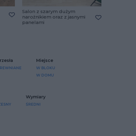
Salon z szarym dużym
narożnikiem oraz z jasnymi
Dodaj do ulubionych
panelami
Dodaj do ulubio
rzesła
Miejsce
REWNIANE
W BLOKU
W DOMU
Wymiary
ESNY
ŚREDNI