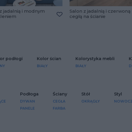
z jadalnią i modnym
Salon z jadalnią i czerwoną
tleniem
cegłą na ścianie
Dodaj do ulubionych
lubionych
or podłogi
Kolor ścian
Kolorystyka mebli
K
NY
BIAŁY
BIAŁY
D
Podłoga
Ściany
Stół
Styl
ĄCE
DYWAN
CEGŁA
OKRĄGŁY
NOWOCZ
PANELE
FARBA