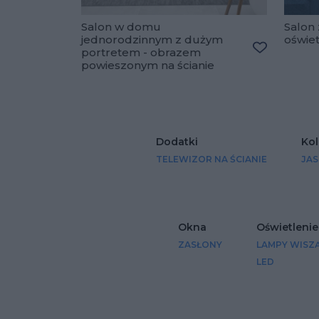
Salon w domu
Salon 
jednorodzinnym z dużym
oświe
portretem - obrazem
Dodaj do u
powieszonym na ścianie
Dodatki
Kol
TELEWIZOR NA ŚCIANIE
JAS
Okna
Oświetlenie
ZASŁONY
LAMPY WISZ
LED