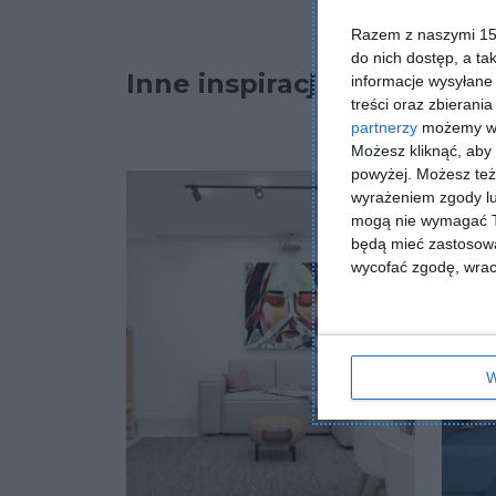
Razem z naszymi 153
do nich dostęp, a ta
Inne inspiracje
informacje wysyłane 
treści oraz zbierania
partnerzy
możemy wyk
Możesz kliknąć, aby
powyżej. Możesz też 
wyrażeniem zgody lu
mogą nie wymagać Tw
będą mieć zastosowa
wycofać zgodę, wraca
W