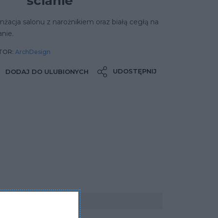
ścianie
nżacja salonu z narożnikiem oraz białą cegłą na
anie.
TOR:
ArchDesign
UDOSTĘPNIJ
DODAJ DO ULUBIONYCH