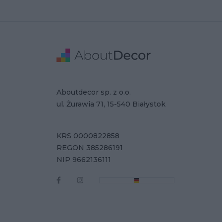
Stopka
Adres
Dane Firmy
Aboutdecor sp. z o.o.
ul. Żurawia 71, 15-540 Białystok
KRS 0000822858
REGON 385286191
NIP 9662136111