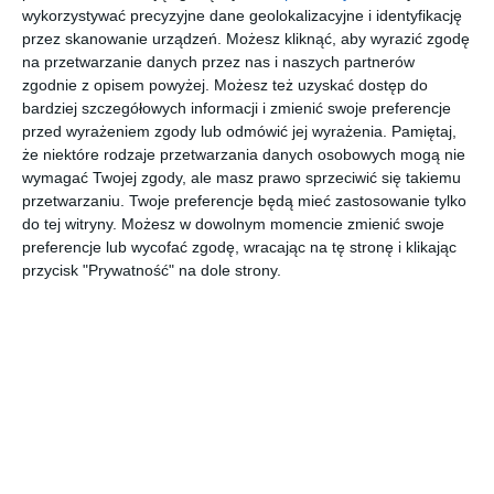
UDOSTĘPNIJ
wykorzystywać precyzyjne dane geolokalizacyjne i identyfikację
przez skanowanie urządzeń. Możesz kliknąć, aby wyrazić zgodę
Pozostałe zdjęcia w projekcie:
Projekt mieszkania w
na przetwarzanie danych przez nas i naszych partnerów
zgodnie z opisem powyżej. Możesz też uzyskać dostęp do
biało-czarnej odsłonie
bardziej szczegółowych informacji i zmienić swoje preferencje
przed wyrażeniem zgody lub odmówić jej wyrażenia.
Pamiętaj,
że niektóre rodzaje przetwarzania danych osobowych mogą nie
wymagać Twojej zgody, ale masz prawo sprzeciwić się takiemu
przetwarzaniu. Twoje preferencje będą mieć zastosowanie tylko
do tej witryny. Możesz w dowolnym momencie zmienić swoje
preferencje lub wycofać zgodę, wracając na tę stronę i klikając
przycisk "Prywatność" na dole strony.
Komentarze
ZADAJ PYTANIE