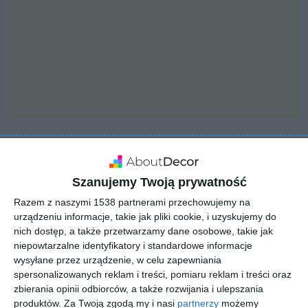
INSPIRACJA
Salon z jadalnią
Szanujemy Twoją prywatność
Razem z naszymi 1538 partnerami przechowujemy na
urządzeniu informacje, takie jak pliki cookie, i uzyskujemy do
nich dostęp, a także przetwarzamy dane osobowe, takie jak
Projekt salonu z jadalnią.
niepowtarzalne identyfikatory i standardowe informacje
wysyłane przez urządzenie, w celu zapewniania
AUTOR:
OES architekci
spersonalizowanych reklam i treści, pomiaru reklam i treści oraz
DODAJ DO ULUBIONYCH
zbierania opinii odbiorców, a także rozwijania i ulepszania
produktów.
Za Twoją zgodą my i nasi
partnerzy
możemy