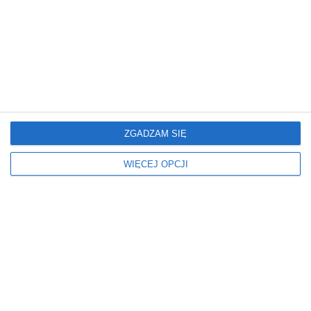
Dodatki
Kolor podłogi
TELEWIZOR NA ŚCIANIE
JASNY
Kolor ścian
Kolorystyka mebli
BIAŁY
BIAŁY
SZARY
DREWNIANY
SZARY
Krzesła
Meble
ZGADZAM SIĘ
PLASTIKOWE
NAROŻNIK
WIĘCEJ OPCJI
Miejsce
Okna
W BLOKU
FIRANY
W DOMU
ZASŁONY
Oświetlenie
Podłoga
LAMPY WISZĄCE
DYWAN
LED
PANELE
Ściany
Stół
DREWNO
DREWNIANY