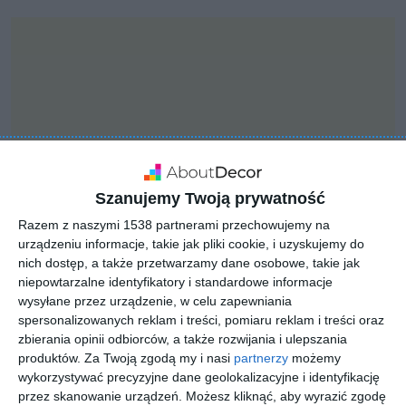
Szanujemy Twoją prywatność
Razem z naszymi 1538 partnerami przechowujemy na
urządzeniu informacje, takie jak pliki cookie, i uzyskujemy do
nich dostęp, a także przetwarzamy dane osobowe, takie jak
niepowtarzalne identyfikatory i standardowe informacje
wysyłane przez urządzenie, w celu zapewniania
INSPIRACJA
Salon z białymi drzwiami
spersonalizowanych reklam i treści, pomiaru reklam i treści oraz
zbierania opinii odbiorców, a także rozwijania i ulepszania
produktów.
Za Twoją zgodą my i nasi
partnerzy
możemy
wykorzystywać precyzyjne dane geolokalizacyjne i identyfikację
Salon z białymi meblami i jasną podłogą
przez skanowanie urządzeń. Możesz kliknąć, aby wyrazić zgodę