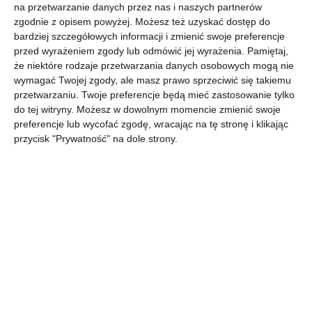
na przetwarzanie danych przez nas i naszych partnerów
AUTOR:
PORTA
zgodnie z opisem powyżej. Możesz też uzyskać dostęp do
bardziej szczegółowych informacji i zmienić swoje preferencje
DODAJ DO ULUBIONYCH
przed wyrażeniem zgody lub odmówić jej wyrażenia.
Pamiętaj,
że niektóre rodzaje przetwarzania danych osobowych mogą nie
UDOSTĘPNIJ
wymagać Twojej zgody, ale masz prawo sprzeciwić się takiemu
przetwarzaniu. Twoje preferencje będą mieć zastosowanie tylko
do tej witryny. Możesz w dowolnym momencie zmienić swoje
Komentarze
preferencje lub wycofać zgodę, wracając na tę stronę i klikając
ZADAJ PYTANIE
przycisk "Prywatność" na dole strony.
Inne inspiracje