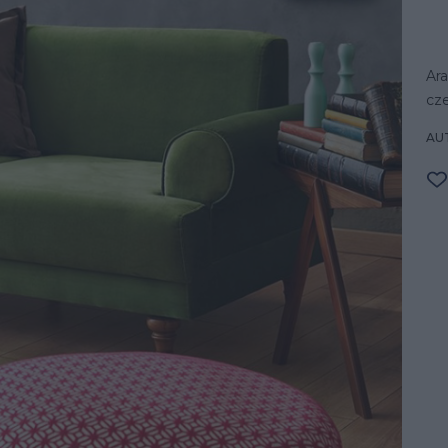
Ara
cz
AU