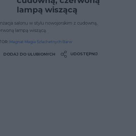
cudowną, czerwoną
lampą wiszącą
nżacja salonu w stylu nowojorskim z cudowną,
erwoną lampą wiszącą.
TOR:
Magnat Magia Szlachetnych Barw
UDOSTĘPNIJ
DODAJ DO ULUBIONYCH