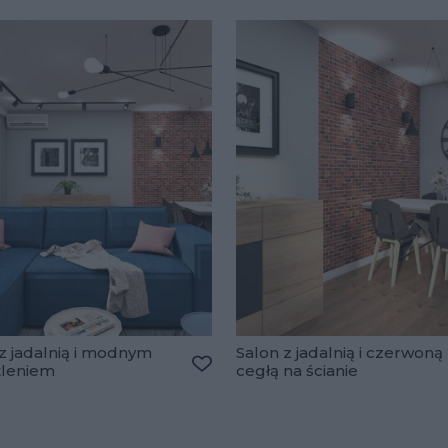
z jadalnią i modnym
Salon z jadalnią i czerwoną
tleniem
cegłą na ścianie
Dodaj do ulubionych
lubionych