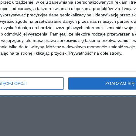
przez urządzenie, w celu zapewniania spersonalizowanych reklam i tre
 opinii odbiorców, a także rozwijania i ulepszania produktów.
Za Twoją z
orzystywać precyzyjne dane geolokalizacyjne i identyfikację przez s
 wyrazić zgodę na przetwarzanie danych przez nas i naszych partneró
uzyskać dostęp do bardziej szczegółowych informacji i zmienić swoje 
b odmówić jej wyrażenia.
Pamiętaj, że niektóre rodzaje przetwarzani
ojej zgody, ale masz prawo sprzeciwić się takiemu przetwarzaniu. Tw
nie tylko do tej witryny. Możesz w dowolnym momencie zmienić swoje 
jąc na tę stronę i klikając przycisk "Prywatność" na dole strony.
IĘCEJ OPCJI
ZGADZAM SIĘ
ZADAJ PYTANIE