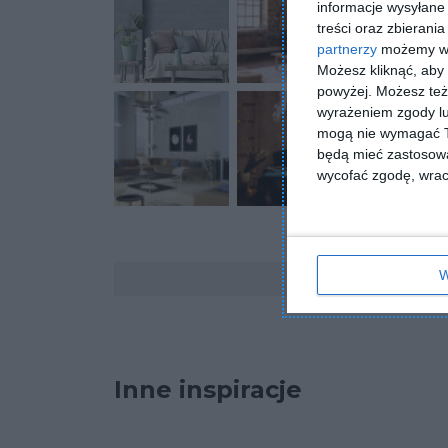
informacje wysyłane 
treści oraz zbierania
partnerzy
możemy wyk
Możesz kliknąć, aby
powyżej. Możesz też 
wyrażeniem zgody lu
mogą nie wymagać Tw
będą mieć zastosowa
wycofać zgodę, wraca
Komentarze
W
Inne inspiracje