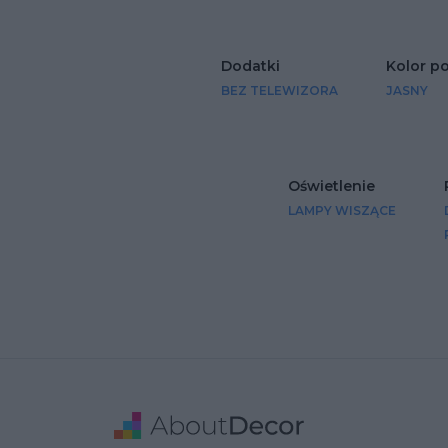
Dodatki
Kolor p
BEZ TELEWIZORA
JASNY
Oświetlenie
LAMPY WISZĄCE
Stopka
Adres
Dane Firmy