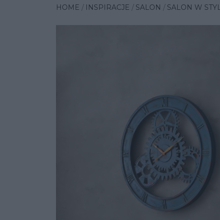
HOME
INSPIRACJE
SALON
SALON W STY