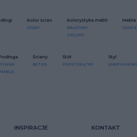
odłogi
Kolor ścian
Kolorystyka mebli
Meble
SZARY
BRĄZOWY
SOFA 
ZIELONY
Podłoga
Ściany
Stół
Styl
DYWAN
BETON
PROSTOKĄTNY
AMERYKAŃSKI
PANELE
INSPIRACJE
KONTAKT