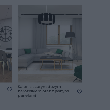
Salon z szarym dużym
narożnikiem oraz z jasnymi
Dodaj do ulubionych
panelami
Dodaj do ulubio