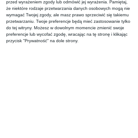
przed wyrażeniem zgody lub odmówić jej wyrażenia.
Pamiętaj,
Duży, wiejski ogród warzywny.
że niektóre rodzaje przetwarzania danych osobowych mogą nie
wymagać Twojej zgody, ale masz prawo sprzeciwić się takiemu
AUTOR: Redakcja AboutDecor
przetwarzaniu. Twoje preferencje będą mieć zastosowanie tylko
DODAJ DO ULUBIONYCH
do tej witryny. Możesz w dowolnym momencie zmienić swoje
preferencje lub wycofać zgodę, wracając na tę stronę i klikając
UDOSTĘPNIJ
przycisk "Prywatność" na dole strony.
Komentarze
ZADAJ PYTANIE
Inne inspiracje