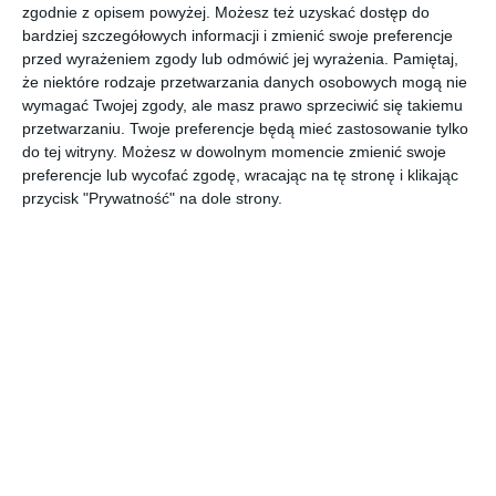
Projekt salonu z oknami dachowymi firmy Fakro.
zgodnie z opisem powyżej. Możesz też uzyskać dostęp do
bardziej szczegółowych informacji i zmienić swoje preferencje
AUTOR:
FAKRO
przed wyrażeniem zgody lub odmówić jej wyrażenia.
Pamiętaj,
że niektóre rodzaje przetwarzania danych osobowych mogą nie
DODAJ DO ULUBIONYCH
wymagać Twojej zgody, ale masz prawo sprzeciwić się takiemu
przetwarzaniu. Twoje preferencje będą mieć zastosowanie tylko
UDOSTĘPNIJ
do tej witryny. Możesz w dowolnym momencie zmienić swoje
preferencje lub wycofać zgodę, wracając na tę stronę i klikając
przycisk "Prywatność" na dole strony.
Komentarze
ZADAJ PYTANIE
Inne inspiracje