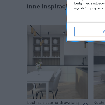
będą mieć zastosowa
Inne inspiracje
wycofać zgodę, wraca
W
Kuchnia z czarno-drewnianą
Kuchni