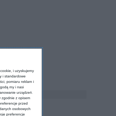
cookie, i uzyskujemy
ry i standardowe
ści, pomiaru reklam i
godą my i nasi
kanowanie urządzeń.
w zgodnie z opisem
preferencje przed
a danych osobowych
oje preferencje