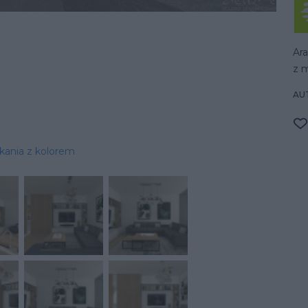
Ara
z 
AU
kania z kolorem