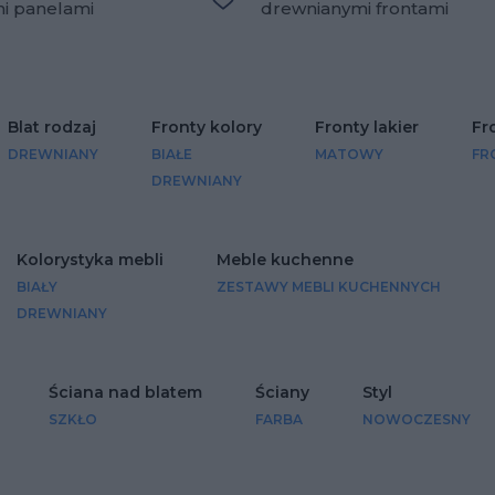
mi panelami
drewnianymi frontami
lubionych
Dodaj do ulubionych
Blat rodzaj
Fronty kolory
Fronty lakier
Fr
DREWNIANY
BIAŁE
MATOWY
FR
DREWNIANY
Kolorystyka mebli
Meble kuchenne
BIAŁY
ZESTAWY MEBLI KUCHENNYCH
DREWNIANY
Ściana nad blatem
Ściany
Styl
SZKŁO
FARBA
NOWOCZESNY