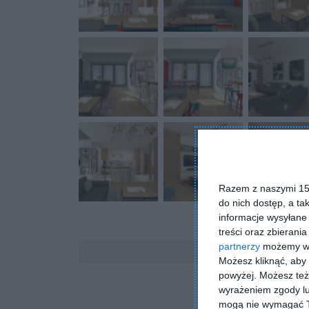
Razem z naszymi 153
do nich dostęp, a ta
informacje wysyłane 
treści oraz zbierania
Komentarze
partnerzy
możemy wyk
Możesz kliknąć, aby
powyżej. Możesz też 
wyrażeniem zgody lu
mogą nie wymagać Tw