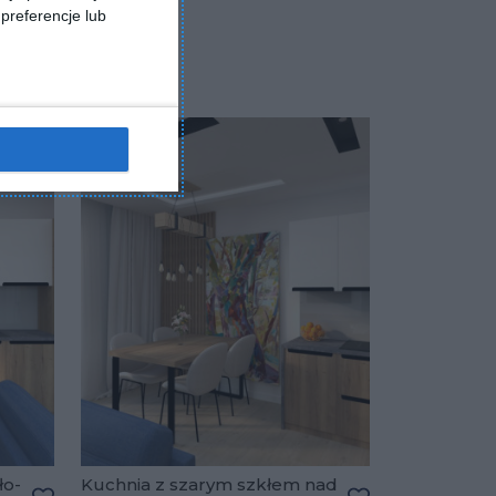
preferencje lub
ło-
Kuchnia z szarym szkłem nad