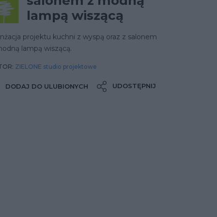
salonem z modną
lampą wiszącą
nżacja projektu kuchni z wyspą oraz z salonem
modną lampą wiszącą.
TOR:
ZIELONE studio projektowe
UDOSTĘPNIJ
DODAJ DO ULUBIONYCH