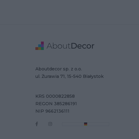
Stopka
Adres
Dane Firmy
Aboutdecor sp. z o.o.
ul. Żurawia 71, 15-540 Białystok
KRS 0000822858
REGON 385286191
NIP 9662136111