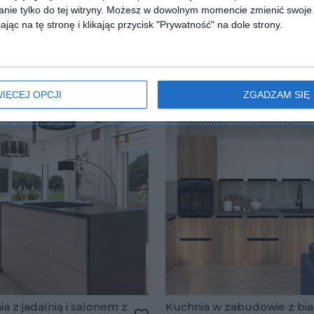
nie tylko do tej witryny. Możesz w dowolnym momencie zmienić swoje 
jąc na tę stronę i klikając przycisk "Prywatność" na dole strony.
IĘCEJ OPCJI
ZGADZAM SIĘ
a z jadalnią i salonem z
Kuchnia w zabudowie z bia