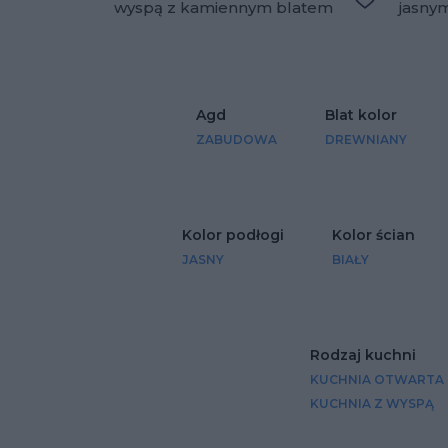
wyspą z kamiennym blatem
jasny
Dodaj do u
Agd
Blat kolor
ZABUDOWA
DREWNIANY
Kolor podłogi
Kolor ścian
JASNY
BIAŁY
Rodzaj kuchni
KUCHNIA OTWARTA
KUCHNIA Z WYSPĄ