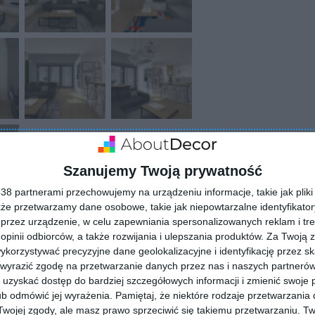
Szanujemy Twoją prywatność
8 partnerami przechowujemy na urządzeniu informacje, takie jak pliki 
kże przetwarzamy dane osobowe, takie jak niepowtarzalne identyfikato
przez urządzenie, w celu zapewniania spersonalizowanych reklam i tre
 opinii odbiorców, a także rozwijania i ulepszania produktów.
Za Twoją z
orzystywać precyzyjne dane geolokalizacyjne i identyfikację przez s
ZADAJ PYTANIE
 wyrazić zgodę na przetwarzanie danych przez nas i naszych partneró
uzyskać dostęp do bardziej szczegółowych informacji i zmienić swoje 
b odmówić jej wyrażenia.
Pamiętaj, że niektóre rodzaje przetwarzani
ojej zgody, ale masz prawo sprzeciwić się takiemu przetwarzaniu. Tw