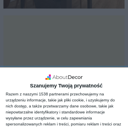
Szanujemy Twoją prywatność
Razem z naszymi 1538 partnerami przechowujemy na
urządzeniu informacje, takie jak pliki cookie, i uzyskujemy do
INSPIRACJA
nich dostęp, a także przetwarzamy dane osobowe, takie jak
Projekt kuchni z jadalnią
niepowtarzalne identyfikatory i standardowe informacje
z meblami w głębokim
wysyłane przez urządzenie, w celu zapewniania
spersonalizowanych reklam i treści, pomiaru reklam i treści oraz