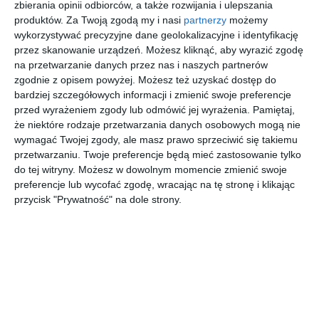
połysku
zbierania opinii odbiorców, a także rozwijania i ulepszania
produktów.
Za Twoją zgodą my i nasi
partnerzy
możemy
wykorzystywać precyzyjne dane geolokalizacyjne i identyfikację
przez skanowanie urządzeń. Możesz kliknąć, aby wyrazić zgodę
Aranżacja projektu kuchni z jadalnią z meblami w głębokim
na przetwarzanie danych przez nas i naszych partnerów
połysku.
zgodnie z opisem powyżej. Możesz też uzyskać dostęp do
bardziej szczegółowych informacji i zmienić swoje preferencje
AUTOR:
ArchDesign
przed wyrażeniem zgody lub odmówić jej wyrażenia.
Pamiętaj,
że niektóre rodzaje przetwarzania danych osobowych mogą nie
DODAJ DO ULUBIONYCH
wymagać Twojej zgody, ale masz prawo sprzeciwić się takiemu
przetwarzaniu. Twoje preferencje będą mieć zastosowanie tylko
UDOSTĘPNIJ
do tej witryny. Możesz w dowolnym momencie zmienić swoje
preferencje lub wycofać zgodę, wracając na tę stronę i klikając
Pozostałe zdjęcia w projekcie:
Dom w zabudowie
przycisk "Prywatność" na dole strony.
szeregowej ul. Ogrodnicza Szczecin